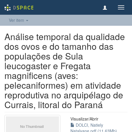
Toggl
navig
Ver item
Análise temporal da qualidade
dos ovos e do tamanho das
populações de Sula
leucogaster e Fregata
magnificens (aves:
pelecaniformes) em atividade
reprodutiva no arquipélago de
Currais, litoral do Paraná
Visualizar/
Abrir
DOLCI, Natiely
Natalyane.pdf (11.63Mb)