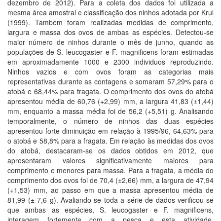
dezembro de 2012). Para a coleta dos dados foi utilizada a
mesma área amostral e classificação dos ninhos adotada por Krul
(1999). Também foram realizadas medidas de comprimento,
largura e massa dos ovos de ambas as espécies. Detectou-se
maior número de ninhos durante o mês de junho, quando as
populações de S. leucogaster e F. magnificens foram estimadas
em aproximadamente 1000 e 2300 individuos reproduzindo.
Ninhos vazios e com ovos foram as categorias mais
representativas durante as contagens e somaram 57,29% para o
atobá e 68,44% para fragata. O comprimento dos ovos do atobá
apresentou média de 60,76 (+2,99) mm, a largura 41,83 (±1,44)
mm, enquanto a massa média foi de 56,2 (+5,51) g. Analisando
temporalmente, o número de ninhos das duas espécies
apresentou forte diminuição em relação à 1995/96, 64,63% para
o atobá e 58,8% para a fragata. Em relação às medidas dos ovos
do atobá, destacaram-se os dados obtidos em 2012, que
apresentaram valores significativamente maiores para
comprimento e menores para massa. Para a fragata, a média do
comprimento dos ovos foi de 70,4 (±2,66) mm, a largura de 47,94
(+1,53) mm, ao passo em que a massa apresentou média de
81,99 (± 7,6 g). Avaliando-se toda a série de dados verificou-se
que ambas as espécies, S. leucogaster e F. magnificens,
interagem fortemente com a pesca e esta atividade,