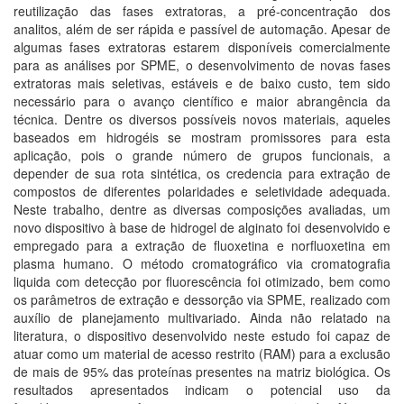
reutilização das fases extratoras, a pré-concentração dos
analitos, além de ser rápida e passível de automação. Apesar de
algumas fases extratoras estarem disponíveis comercialmente
para as análises por SPME, o desenvolvimento de novas fases
extratoras mais seletivas, estáveis e de baixo custo, tem sido
necessário para o avanço científico e maior abrangência da
técnica. Dentre os diversos possíveis novos materiais, aqueles
baseados em hidrogéis se mostram promissores para esta
aplicação, pois o grande número de grupos funcionais, a
depender de sua rota sintética, os credencia para extração de
compostos de diferentes polaridades e seletividade adequada.
Neste trabalho, dentre as diversas composições avaliadas, um
novo dispositivo à base de hidrogel de alginato foi desenvolvido e
empregado para a extração de fluoxetina e norfluoxetina em
plasma humano. O método cromatográfico via cromatografia
liquida com detecção por fluorescência foi otimizado, bem como
os parâmetros de extração e dessorção via SPME, realizado com
auxílio de planejamento multivariado. Ainda não relatado na
literatura, o dispositivo desenvolvido neste estudo foi capaz de
atuar como um material de acesso restrito (RAM) para a exclusão
de mais de 95% das proteínas presentes na matriz biológica. Os
resultados apresentados indicam o potencial uso da