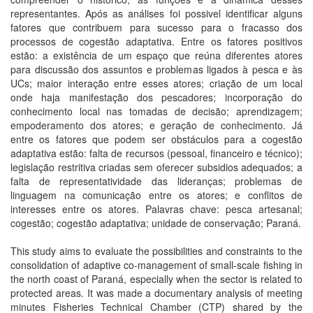
representantes. Após as análises foi possivel identificar alguns
fatores que contribuem para sucesso para o fracasso dos
processos de cogestão adaptativa. Entre os fatores positivos
estão: a existência de um espaço que reúna diferentes atores
para discussão dos assuntos e problemas ligados à pesca e às
UCs; maior interação entre esses atores; criação de um local
onde haja manifestação dos pescadores; incorporação do
conhecimento local nas tomadas de decisão; aprendizagem;
empoderamento dos atores; e geração de conhecimento. Já
entre os fatores que podem ser obstáculos para a cogestão
adaptativa estão: falta de recursos (pessoal, financeiro e técnico);
legislação restritiva criadas sem oferecer subsidios adequados; a
falta de representatividade das lideranças; problemas de
linguagem na comunicação entre os atores; e conflitos de
interesses entre os atores. Palavras chave: pesca artesanal;
cogestão; cogestão adaptativa; unidade de conservação; Paraná.
This study aims to evaluate the possibilities and constraints to the
consolidation of adaptive co-management of small-scale fishing in
the north coast of Paraná, especially when the sector is related to
protected areas. It was made a documentary analysis of meeting
minutes Fisheries Technical Chamber (CTP) shared by the