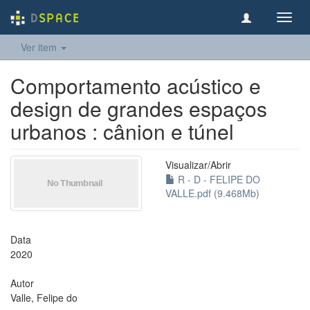
Toggl
navig
Ver item
Comportamento acústico e
design de grandes espaços
urbanos : cânion e túnel
Visualizar/
Abrir
R - D - FELIPE DO
VALLE.pdf (9.468Mb)
Data
2020
Autor
Valle, Felipe do