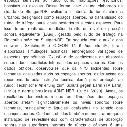
espaços sensíveis ao ruído como, habitações, escritórios,
hospitais ou escolas. Dessa forma, este estudo elaborado na
cidade de Stuttgart/DE avaliou a influência de túneis cânions
urbanos, designados como espaços abertos, na transmissão do
ruído de tráfego para locais posteriores a estes espaços. Para
isso, foram realizadas medições in situ do nível de pressão
sonora equivalente (LAeq), gerado pelo ruído de tráfego na
Rotebühlstraße em Stuttgart/DE. Em seguida, com o auxílio dos
softwares Sketchup® e ODEON 15.15 Auditorium®., foram
elaboradas simulações acústicas, empregando variações de
aspectos geométricos (CxLxA) e de coeficientes de absorção
sonora das superfícies internas dos espaços abertos. Com os
dados obtidos, observou-se que os NPS incidentes sobre
fachadas localizadas após os espaços abertos, estão acima do
recomendado pela instrução técnica alemã para proteção ao
ruído, Technische Anleitung zum Schutz gegen Lärm (TA Lärm)
(1998) e norma brasileira ABNT NBR 10.151 (2020). Ainda, os
resultados demonstraram que as dimensões dos espaços
abertos afetam significativamente os níveis sonoros sobre
fachadas, principalmente àquelas localizadas no sentido dos
espaços abertos. Os dados obtidos também demonstraram que a
instalação de revestimentos com características de absorção
sonora nas superfícies internas de túneis e cânions é uma