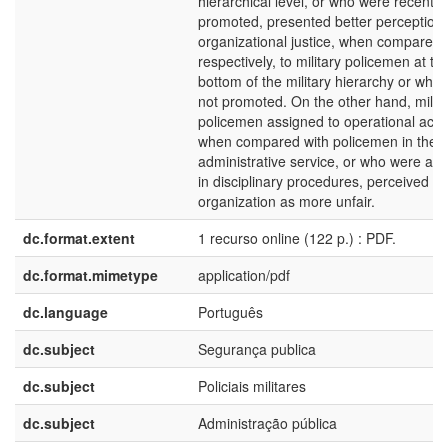
hierarchical level, or who were recently
promoted, presented better perceptions
organizational justice, when compared,
respectively, to military policemen at th
bottom of the military hierarchy or who
not promoted. On the other hand, milita
policemen assigned to operational activi
when compared with policemen in the
administrative service, or who were ac
in disciplinary procedures, perceived th
organization as more unfair.
dc.format.extent
1 recurso online (122 p.) : PDF.
dc.format.mimetype
application/pdf
dc.language
Português
dc.subject
Segurança publica
dc.subject
Policiais militares
dc.subject
Administração pública