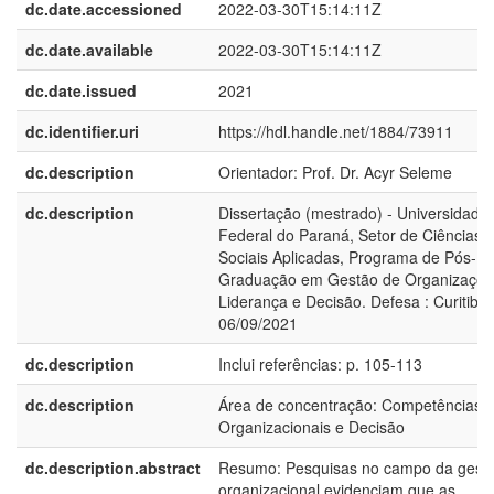
dc.date.accessioned
2022-03-30T15:14:11Z
dc.date.available
2022-03-30T15:14:11Z
dc.date.issued
2021
dc.identifier.uri
https://hdl.handle.net/1884/73911
dc.description
Orientador: Prof. Dr. Acyr Seleme
dc.description
Dissertação (mestrado) - Universidade
Federal do Paraná, Setor de Ciências
Sociais Aplicadas, Programa de Pós-
Graduação em Gestão de Organizaçõe
Liderança e Decisão. Defesa : Curitiba,
06/09/2021
dc.description
Inclui referências: p. 105-113
dc.description
Área de concentração: Competências
Organizacionais e Decisão
dc.description.abstract
Resumo: Pesquisas no campo da gest
organizacional evidenciam que as