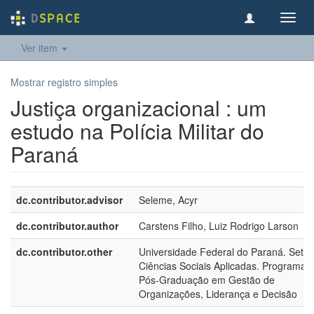
Toggl
navig
Ver item
Mostrar registro simples
Justiça organizacional : um
estudo na Polícia Militar do
Paraná
dc.contributor.advisor
Seleme, Acyr
dc.contributor.author
Carstens Filho, Luiz Rodrigo Larson
dc.contributor.other
Universidade Federal do Paraná. Setor
Ciências Sociais Aplicadas. Programa 
Pós-Graduação em Gestão de
Organizações, Liderança e Decisão