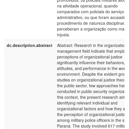
promovidos. Já policiais militares aloc
na atividade operacional, quando
comparados com policiais do serviço
administrativo, ou que foram acusados
procedimento de natureza disciplinar,
perceberam a organização como mais
injusta.
dc.description.abstract
Abstract: Research in the organizationa
management field indicate that employ
perceptions of organizational justice
significantly influence their behaviors,
attitudes, and performance in the work
environment. Despite the evident growt
studies on organizational justice theory 
the public sector, few approaches hav
conducted in public security organizatio
this context, the present research aime
identifying relevant individual and
organizational factors and how they aff
the perception of organizational justice
among military police officers in the sta
Paraná. The study involved 617 military