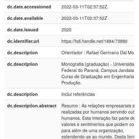
dc.date.accessioned
2022-03-11T02:37:52Z
dc.date.available
2022-03-11T02:37:52Z
dc.date.issued
2020
dc.identifier.uri
https://hdl.handle.net/1884/73880
dc.description
Orientador : Rafael Germano Dal Molin
dc.description
Monografia (graduação) - Universidade
Federal do Paraná, Campus Jandaia do
Curso de Graduação em Engenharia d
Produção.
dc.description
Inclui referências
dc.description.abstract
Resumo : As relações empresariais sã
realizadas por humanos servindo outro
humanos. Esta interação faz parte de
valores e sentimentos que podem contr
para além de uma organização,
estendendo-se ao mundo. Desta forma,