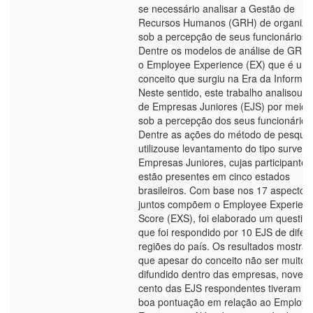
se necessário analisar a Gestão de
Recursos Humanos (GRH) de organiza
sob a percepção de seus funcionários.
Dentre os modelos de análise de GRH 
o Employee Experience (EX) que é um
conceito que surgiu na Era da Informa
Neste sentido, este trabalho analisou 
de Empresas Juniores (EJS) por meio 
sob a percepção dos seus funcionários
Dentre as ações do método de pesquis
utilizouse levantamento do tipo survey 
Empresas Juniores, cujas participantes
estão presentes em cinco estados
brasileiros. Com base nos 17 aspectos
juntos compõem o Employee Experien
Score (EXS), foi elaborado um question
que foi respondido por 10 EJS de difer
regiões do país. Os resultados mostra
que apesar do conceito não ser muito
difundido dentro das empresas, novent
cento das EJS respondentes tiveram 
boa pontuação em relação ao Employe