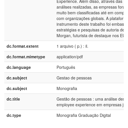
Experience. Além disso, através das
análises realizadas, as empresas fora
muito bem classificadas até em compa
com organizações globais. A plataform
instrumento deste trabalho foi embas
estratégias e pesquisas de autoria de 
Morgan, futurista de destaque nos EUA
dc.format.extent
1 arquivo ( p.) : il.
dc.format.mimetype
application/pdf
dc.language
Português
dc.subject
Gestao de pessoas
dc.subject
Monografia
dc.title
Gestão de pessoas : uma análise descri
employee experience em empresas jún
dc.type
Monografia Graduação Digital