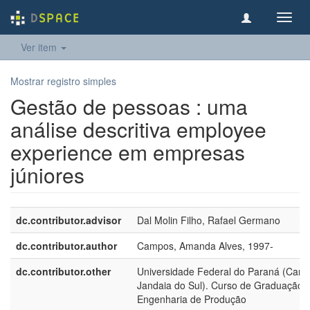
Toggl
navig
Ver item
Mostrar registro simples
Gestão de pessoas : uma
análise descritiva employee
experience em empresas
júniores
dc.contributor.advisor
Dal Molin Filho, Rafael Germano
dc.contributor.author
Campos, Amanda Alves, 1997-
dc.contributor.other
Universidade Federal do Paraná (Cam
Jandaia do Sul). Curso de Graduação
Engenharia de Produção