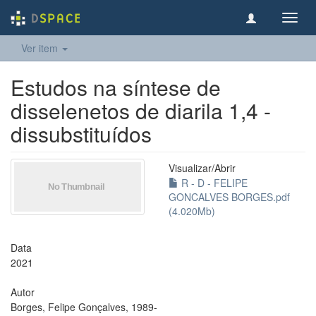
Toggl
navig
Ver item
Estudos na síntese de
disselenetos de diarila 1,4 -
dissubstituídos
Visualizar/
Abrir
R - D - FELIPE
GONCALVES BORGES.pdf
(4.020Mb)
Data
2021
Autor
Borges, Felipe Gonçalves, 1989-