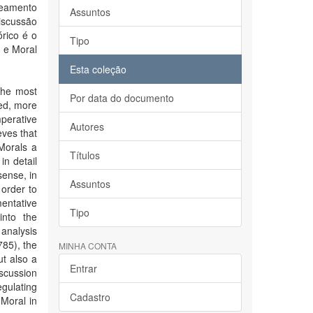
peamento
Assuntos
iscussão
rico é o
Tipo
o e Moral
Esta coleção
 the most
Por data do documento
hed, more
mperative
Autores
eves that
Morals a
Títulos
in detail
sense, in
Assuntos
 order to
entative
Tipo
into the
 analysis
785), the
MINHA CONTA
ut also a
Entrar
iscussion
gulating
Cadastro
 Moral in