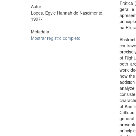
Prática
Autor
geral e
Lopes, Egyle Hannah do Nascimento,
apresent
1997-
princípi
na Filos
Metadata
Mostrar registro completo
Abstract
controve
precisel
of Right
both ar
work ded
how the 
addition
analyze 
consist
characte
of Kant'
Critique
general 
present
principl