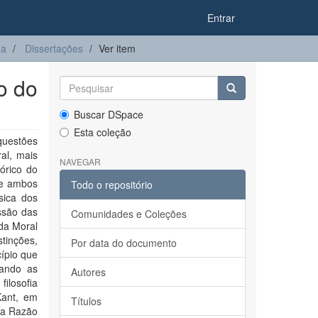
Entrar
ia
Dissertações
Ver item
o do
Buscar DSpace
Esta coleção
questões
al, mais
NAVEGAR
órico do
que ambos
Todo o repositório
sica dos
ssão das
Comunidades e Coleções
 da Moral
tinções,
Por data do documento
cípio que
rando as
Autores
ilosofia
Kant, em
Títulos
da Razão