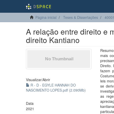
Página inicial
Teses & Dissertações
40001
A relação entre direito 
direito Kantiano
Resumo:
mais co
precisa
Direito.
fazem p
Costume
Visualizar/
Abrir
leis mor
R - D - EGYLE HANNAH DO
se deriv
NASCIMENTO LOPES.pdf (2.090Mb)
investig
as rege
aprecia
Data
kantian
2021
particu