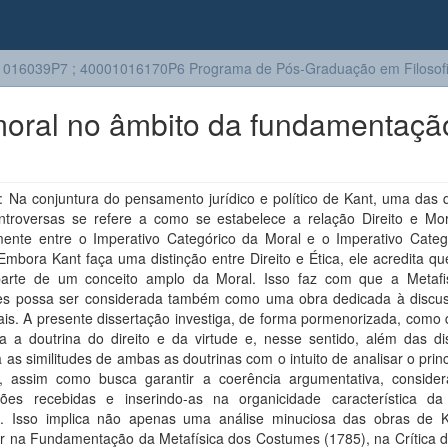
016039P7 ; 40001016170P6 Programa de Pós-Graduação em Filosof
e moral no âmbito da fundamentaçã
 Na conjuntura do pensamento jurídico e político de Kant, uma das 
ntroversas se refere a como se estabelece a relação Direito e Mor
mente entre o Imperativo Categórico da Moral e o Imperativo Categ
 Embora Kant faça uma distinção entre Direito e Ética, ele acredita 
arte de um conceito amplo da Moral. Isso faz com que a Metafi
s possa ser considerada também como uma obra dedicada à discu
ais. A presente dissertação investiga, de forma pormenorizada, como
a a doutrina do direito e da virtude e, nesse sentido, além das dis
a as similitudes de ambas as doutrinas com o intuito de analisar o prin
, assim como busca garantir a coerência argumentativa, conside
ções recebidas e inserindo-as na organicidade característica da f
a. Isso implica não apenas uma análise minuciosa das obras de 
lar na Fundamentação da Metafísica dos Costumes (1785), na Crítica 