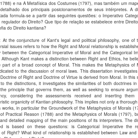
 (1788) e na A Metafísica dos Costumes (1797), mas também um ma
 detalhado dos principais posicionamentos de seus intérpretes. A d
ada formula-se a partir das seguintes questões: o Imperativo Categó
o regulador do Direito? Que tipo de relação se estabelece entre Direit
ofia do Direito kantiana?
: At the conjuncture of Kant's legal and political philosophy, one of
rsial issues refers to how the Right and Moral relationship is establis
y between the Categorical Imperative of Moral and the Categorical I
. Although Kant makes a distinction between Right and Ethics, he beli
e part of a broad concept of Moral. This makes the Metaphysics of 
icated to the discussion of moral laws. This dissertation investigates 
Doctrine of Right and Doctrine of Virtue is derived from Moral. In this 
 to the distinctions, it investigates the similarities of both doctrines in
the principle that governs them, as well as seeking to ensure argum
ency, considering the assessments received and inserting them 
ristic organicity of Kantian philosophy. This implies not only a thorough
s works, in particular the Groundwork of the Metaphysics of Morals (1
 of Practical Reason (1788) and the Metaphysics of Morals (1797), b
and detailed mapping of the main positions of its interpreters. The d
ed is based on these questions: is Categorical Imperative the re
e of Right? What kind of relationship is established between Law and