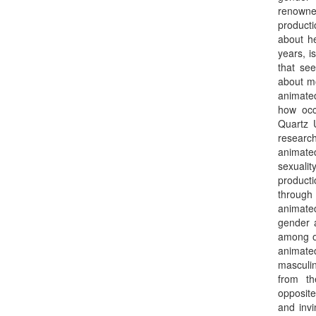
renowne
producti
about he
years, i
that se
about mo
animated
how occ
Quartz U
research
animate
sexuali
producti
through 
animate
gender a
among ot
animated
masculin
from th
opposite
and invi