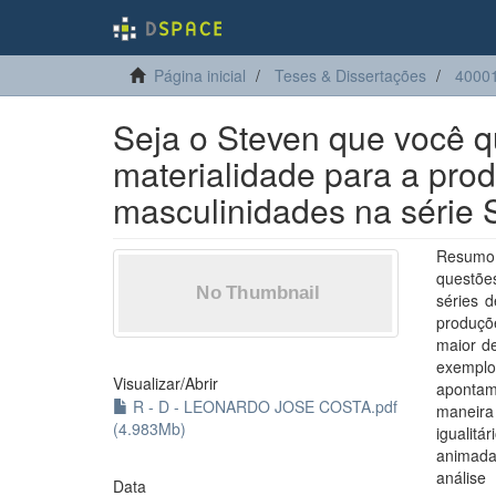
Página inicial
Teses & Dissertações
4000
Seja o Steven que você 
materialidade para a pro
masculinidades na série 
Resumo:
questõe
séries 
produçõ
maior d
exemplo
Visualizar/
Abrir
apontam
R - D - LEONARDO JOSE COSTA.pdf
maneira
(4.983Mb)
igualitá
animada
anális
Data