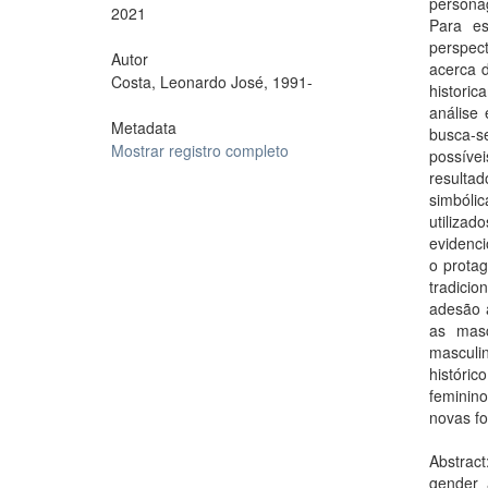
persona
2021
Para es
perspec
Autor
acerca 
Costa, Leonardo José, 1991-
histori
análise 
Metadata
busca-s
Mostrar registro completo
possíve
resulta
simbóli
utiliza
evidenci
o prota
tradicio
adesão 
as masc
mascul
históric
feminin
novas f
Abstrac
gender 