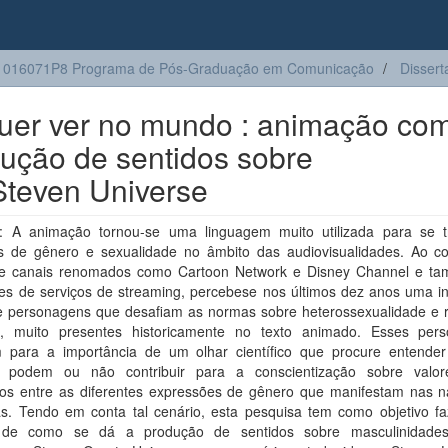
1016071P8 Programa de Pós-Graduação em Comunicação
Dissert
quer ver no mundo : animação co
dução de sentidos sobre
Steven Universe
 A animação tornou-se uma linguagem muito utilizada para se t
s de gênero e sexualidade no âmbito das audiovisualidades. Ao co
de canais renomados como Cartoon Network e Disney Channel e t
es de serviços de streaming, percebese nos últimos dez anos uma in
e personagens que desafiam as normas sobre heterossexualidade e r
, muito presentes historicamente no texto animado. Esses per
 para a importância de um olhar científico que procure entende
 podem ou não contribuir para a conscientização sobre valo
rios entre as diferentes expressões de gênero que manifestam nas na
s. Tendo em conta tal cenário, esta pesquisa tem como objetivo f
e de como se dá a produção de sentidos sobre masculinidade