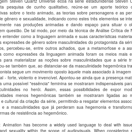
gem Steven Quartz Universe ecoa na série estadunidense Steven U
ta pesquisa de cunho qualitativo, reúne-se um aporte teórico 
tivas sobre o texto animado, as teorias sobre personagens e as pe
de gênero e sexualidade, indicando como estes três elementos se int
camente nas produções animadas e dando espaço para situar o o
em questão. De tal modo, por meio da técnica de Análise Crítica de 
e entender como a linguagem animada e suas características materia
is expressões de gênero sobre masculinidades do protagonista da sér
dos, percebeu-se, entre outros achados, que a metamorfose e a as
ca como expressões da linguagem animada foram os meios mais e
dos para materializar as noções sobre masculinidades que a série tr
ou-se também que, ao distanciar-se da masculinidade hegemônica trad
gonista segue um movimento oposto àquele mais associado à imagem 
nal - forte, violento e invencível. Apontou-se ainda que a presença ma
a uma possível "essência" feminina se mostraram indispensáveis par
ulinidades no herói. Assim, essas possibilidades de expor mo
inidades menos hegemônicas também se mostraram ligadas ao 
o e cultural da criação da série, permitindo-a resgatar elementos asso
o e a masculinidades que já perderam sua hegemonia e transform
ormas de resistência ao hegemônico.
t: Animation has become a widely used language to deal with issu
and sexuality within the scope of audiovisuals. When considering s