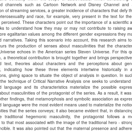
d channels such as Cartoon Network and Disney Channel and 
on of streaming services, a greater incidence of characters that defy 
terosexuality and race, for example, very present in the text for the
s perceived. These characters point out the importance of a scientific
eks to understand how they may or may not contribute to raising a
re egalitarian values among the different gender expressions they ma
 narratives. Taking this scenario into account, this research aims t
urs the production of senses about masculinities that the characte
niverse echoes in the American series Steven Universe. For this qua
, a theoretical contribution is brought together and brings perspectiv
d text, theories about characters and the perceptions about ge
ty, indicating how these three elements intertwine historically in 
ons, giving space to situate the object of analysis in question. In su
the technique of Critical Narrative Analysis one seeks to understan
d language and its characteristics materialize the possible expres
bout masculinities of the protagonist of the series. As a result, it was
her findings, that metamorphosis and symbolic association as expres
 language were the most evident means used to materialize the notio
ities that the series conveys; it also became evident that, in distancin
e traditional hegemonic masculinity, the protagonist follows a 
 to that most associated with the image of the traditional hero - strong
ncible. It was also pointed out that the maternal presence and adher