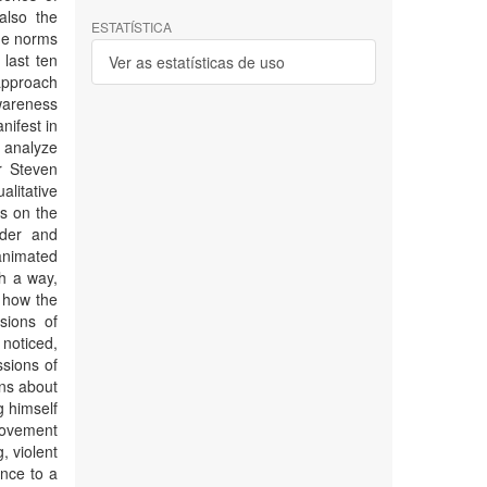
also the
ESTATÍSTICA
the norms
 last ten
Ver as estatísticas de uso
 approach
wareness
nifest in
o analyze
r Steven
litative
es on the
nder and
animated
ch a way,
d how the
sions of
 noticed,
sions of
ns about
g himself
movement
, violent
ence to a