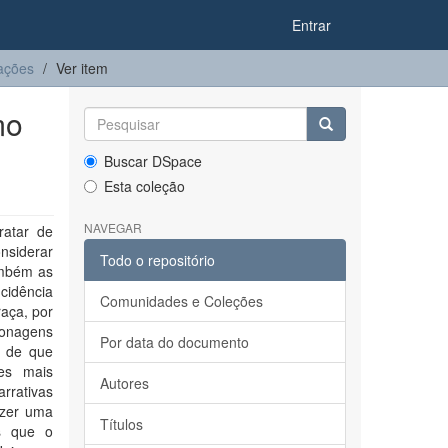
Entrar
ações
Ver item
mo
Buscar DSpace
Esta coleção
NAVEGAR
ratar de
nsiderar
Todo o repositório
ambém as
cidência
Comunidades e Coleções
aça, por
sonagens
Por data do documento
r de que
res mais
Autores
rrativas
azer uma
Títulos
s que o