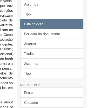
niverse.
Assuntos
que traz
rcepções
Tipo
ercruzam
bjeto de
Esta coleção
Narrativa
lizam as
Por data do documento
ie. Como
sociação
Autores
videntes
ansmite;
Títulos
icional,
do herói
terna e a
Assuntos
a pensar
delos de
Tipo
momento
ciados ao
MINHA CONTA
á-los em
Entrar
es about
Cadastro
eries of