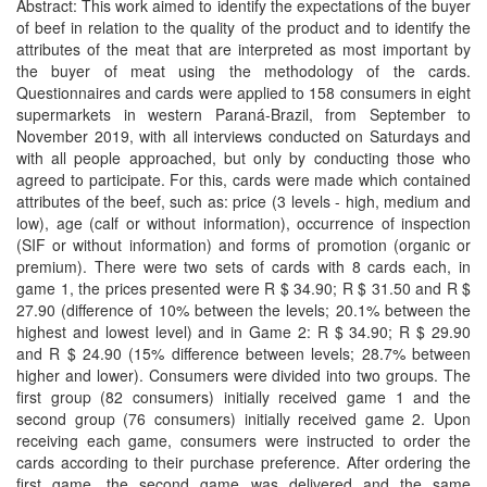
Abstract: This work aimed to identify the expectations of the buyer
of beef in relation to the quality of the product and to identify the
attributes of the meat that are interpreted as most important by
the buyer of meat using the methodology of the cards.
Questionnaires and cards were applied to 158 consumers in eight
supermarkets in western Paraná-Brazil, from September to
November 2019, with all interviews conducted on Saturdays and
with all people approached, but only by conducting those who
agreed to participate. For this, cards were made which contained
attributes of the beef, such as: price (3 levels - high, medium and
low), age (calf or without information), occurrence of inspection
(SIF or without information) and forms of promotion (organic or
premium). There were two sets of cards with 8 cards each, in
game 1, the prices presented were R $ 34.90; R $ 31.50 and R $
27.90 (difference of 10% between the levels; 20.1% between the
highest and lowest level) and in Game 2: R $ 34.90; R $ 29.90
and R $ 24.90 (15% difference between levels; 28.7% between
higher and lower). Consumers were divided into two groups. The
first group (82 consumers) initially received game 1 and the
second group (76 consumers) initially received game 2. Upon
receiving each game, consumers were instructed to order the
cards according to their purchase preference. After ordering the
first game, the second game was delivered and the same