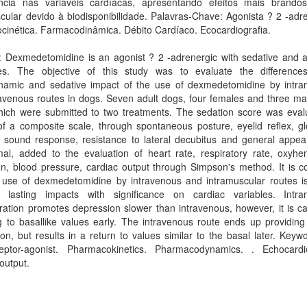
cância nas variáveis cardíacas, apresentando efeitos mais brando
cular devido à biodisponibilidade. Palavras-Chave: Agonista ? 2 -adr
cinética. Farmacodinâmica. Débito Cardíaco. Ecocardiografia.
: Dexmedetomidine is an agonist ? 2 -adrenergic with sedative and a
ies. The objective of this study was to evaluate the difference
amic and sedative impact of the use of dexmedetomidine by intra
avenous routes in dogs. Seven adult dogs, four females and three ma
hich were submitted to two treatments. The sedation score was eval
f a composite scale, through spontaneous posture, eyelid reflex, gl
, sound response, resistance to lateral decubitus and general appea
mal, added to the evaluation of heart rate, respiratory rate, oxyhe
on, blood pressure, cardiac output through Simpson's method. It is 
e use of dexmedetomidine by intravenous and intramuscular routes is
 lasting impacts with significance on cardiac variables. Intra
ration promotes depression slower than intravenous, however, it is c
g to basallike values early. The intravenous route ends up providing
on, but results in a return to values similar to the basal later. Keyw
eptor-agonist. Pharmacokinetics. Pharmacodynamics. . Echocardi
output.