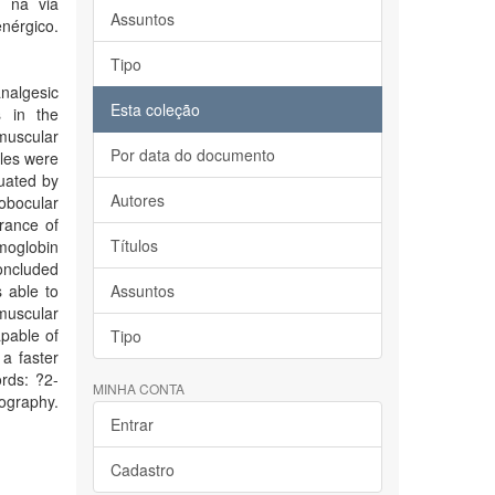
s na via
Assuntos
enérgico.
Tipo
nalgesic
Esta coleção
s in the
muscular
Por data do documento
les were
uated by
Autores
obocular
rance of
Títulos
moglobin
concluded
 able to
Assuntos
muscular
apable of
Tipo
 a faster
ords: ?2-
MINHA CONTA
ography.
Entrar
Cadastro