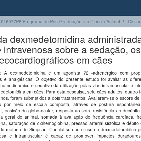
016077P6 Programa de Pós-Graduação em Ciência Animal
Disser
da dexmedetomidina administrad
e intravenosa sobre a sedação, os
 ecocardiográficos em cães
: A dexmedetomidina é um agonista ?2 -adrenérgico com propr
s e analgésicas. O objetivo do presente estudo foi avaliar as difer
hemodinâmico e sedativo da utilização pelas vias intramuscular e in
edetomidina em cães. Para esta pesquisa, sete cães adultos, quatro 
chos, foram submetidos a dois tratamentos. Avaliaram-se o escore de
do por meio de escala composta, através de postura espontânea,
l, posição do globo-ocular, resposta ao som, resistência ao decúbito 
ia geral do animal, somada à avaliação de frequência cardíaca, fr
ória, saturação de oxihemoglobina, pressão arterial sistólica e débito
 do método de Simpson. Conclui-se que o uso da dexmedetomidina pe
nosa e intramuscular é capaz de promover impactos duradour