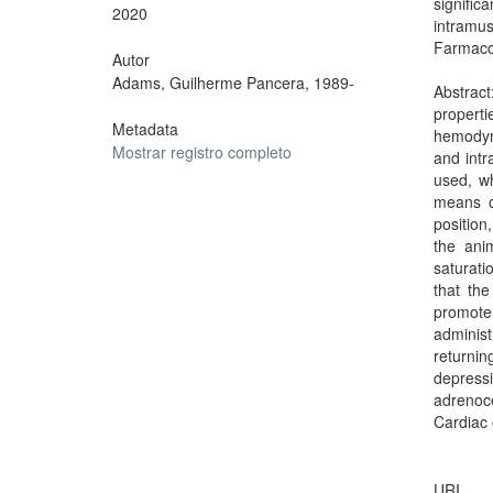
signifi
2020
intramus
Farmaco
Autor
Adams, Guilherme Pancera, 1989-
Abstract
propert
Metadata
hemodyn
Mostrar registro completo
and intr
used, w
means o
position
the ani
saturati
that th
promote
administ
returnin
depressi
adrenoc
Cardiac 
URI