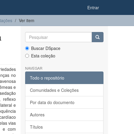
Entrar
tações
Ver item
a
Buscar DSpace
Esta coleção
NAVEGAR
iedades
enças no
Todo o repositório
travenosa
fêmeas e
Comunidades e Coleções
 sedação
 reflexo
Por data do documento
lateral e
equência
Autores
 cardíaco
las vias
Títulos
os e com