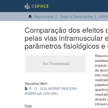
Página inicial
Teses & Dissertações
40001
Comparação dos efeitos 
pelas vias intramuscular 
parâmetros fisiológicos e
Resumo
sedativa
impacto 
de dexm
três ma
realiza
Visualizar/
Abrir
palpebra
R - D - GUILHERME PANCERA
aparênc
ADAMS.pdf (939.2Kb)
respirat
através
intrave
Data