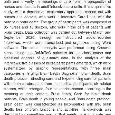
units and to verify the meanings of care from the perspective of
nurses and doctors in adult intensive care units. It is a qualitative
study, with a descriptive, exploratory approach, carried out with
nurses and doctors, who work in Intensive Care Units, with the
patient in brain death. The group of participants was composed of
35 nurses and 15 doctors, who work in the care of patients with
brain death. Data collection was carried out between March and
September 2020, through semi-structured audio-recorded
interviews, which were transcribed and organized using Word
software. The content analysis was performed using Creswell
steps, using the IRaMuTeQ software for the classification and
statistical analysis of qualitative data. In the analysis of the
interviews, five classes of nurse participants emerged, which were
systematized by graphic representations, with three main
categories emerging: Brain Death Diagnosis - brain death, Brain
death protocol - directing care and Experiencing care for patients
with death cerebral; and from the medical participants, six related
classes, which emerged, four categories named according to the
meaning of their content: Brain death, Care for brain death
patients, Brain death in young people, and Brain death protocol.
Brain death was characterized as incompatible with life, brain
death, loss of brain functions and activities. Its diagnosis was
described as something normal that meets care in a safe and