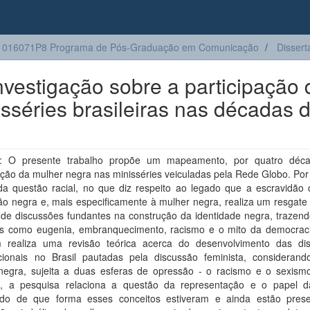
1016071P8 Programa de Pós-Graduação em Comunicação
Dissert
nvestigação sobre a participação 
sséries brasileiras nas décadas 
: O presente trabalho propõe um mapeamento, por quatro déca
ação da mulher negra nas minisséries veiculadas pela Rede Globo. Po
da questão racial, no que diz respeito ao legado que a escravidão 
o negra e, mais especificamente à mulher negra, realiza um resgate 
 de discussões fundantes na construção da identidade negra, trazend
os como eugenia, embranquecimento, racismo e o mito da democracia
realiza uma revisão teórica acerca do desenvolvimento das di
ccionais no Brasil pautadas pela discussão feminista, consideran
negra, sujeita a duas esferas de opressão - o racismo e o sexism
o, a pesquisa relaciona a questão da representação e o papel d
ndo de que forma esses conceitos estiveram e ainda estão pres