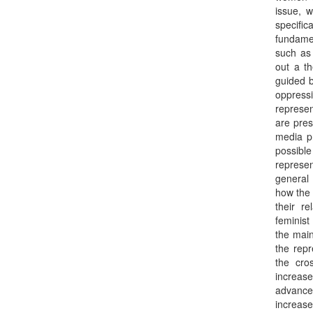
issue, w
specifi
fundamen
such as 
out a th
guided b
oppress
represen
are pres
media pr
possible
represen
general 
how the 
their r
feminist
the main
the repr
the cros
increase
advance
increase