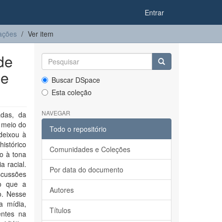
Entrar
ações
Ver item
de
de
Buscar DSpace
Esta coleção
NAVEGAR
das, da
r meio do
Todo o repositório
deixou à
histórico
Comunidades e Coleções
o à tona
 racial.
Por data do documento
scussões
do que a
Autores
o. Nesse
a mídia,
Títulos
entes na