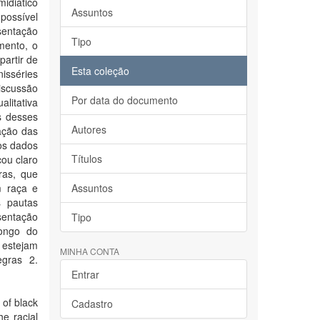
idiático
Assuntos
 possível
sentação
Tipo
mento, o
partir de
Esta coleção
nisséries
iscussão
Por data do documento
alitativa
s desses
Autores
ação das
os dados
Títulos
cou claro
ras, que
m raça e
Assuntos
s pautas
sentação
Tipo
longo do
 estejam
MINHA CONTA
egras 2.
Entrar
 of black
Cadastro
e racial