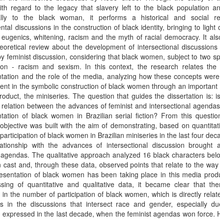
ith regard to the legacy that slavery left to the black population 
cally to the black woman, it performs a historical and social r
tal discussions in the construction of black identity, bringing to light
eugenics, whitening, racism and the myth of racial democracy. It als
eoretical review about the development of intersectional discussions 
y feminist discussion, considering that black women, subject to two s
ion - racism and sexism. In this context, the research relates the 
tation and the role of the media, analyzing how these concepts were 
ent in the symbolic construction of black women through an important 
oduct, the miniseries. The question that guides the dissertation is: i
 relation between the advances of feminist and intersectional agenda
tation of black women in Brazilian serial fiction? From this questio
objective was built with the aim of demonstrating, based on quantitat
participation of black women in Brazilian miniseries in the last four de
elationship with the advances of intersectional discussion brought 
 agendas. The qualitative approach analyzed 16 black characters bel
 cast and, through these data, observed points that relate to the way
esentation of black women has been taking place in this media produ
sing of quantitative and qualitative data, it became clear that the
 in the number of participation of black women, which is directly relat
s in the discussions that intersect race and gender, especially du
 expressed in the last decade, when the feminist agendas won force.