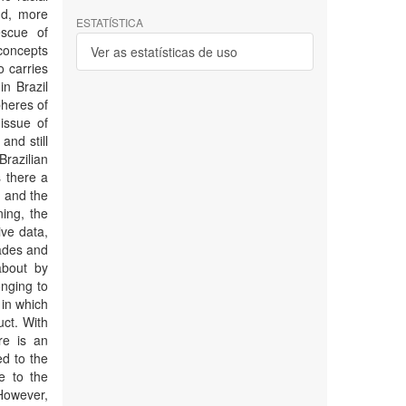
and, more
ESTATÍSTICA
escue of
 concepts
Ver as estatísticas de uso
o carries
in Brazil
pheres of
issue of
and still
Brazilian
s there a
s and the
ning, the
ive data,
cades and
about by
onging to
 in which
ct. With
re is an
ed to the
e to the
 However,