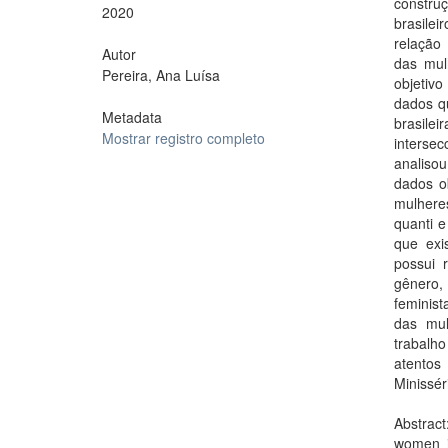
constru
2020
brasilei
relação
Autor
das mul
Pereira, Ana Luísa
objetivo
dados qu
Metadata
brasile
Mostrar registro completo
intersec
analiso
dados o
mulhere
quanti e
que exi
possui 
gênero,
feminist
das mul
trabalh
atentos
Minissér
Abstract
women i