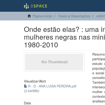
Página inicial
Teses & Dissertações
4000
Onde estão elas? : uma i
mulheres negras nas mini
1980-2010
Resumo
particip
estudo 
populaçã
e social
conceit
Visualizar/
Abrir
Também 
R - D - ANA LUISA PEREIRA.pdf
interse
(2.640Mb)
mulher 
context
analisa
Data