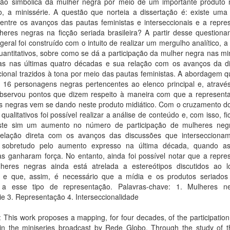
ção simbólica da mulher negra por meio de um importante produto m
ro, a minissérie. A questão que norteia a dissertação é: existe uma
 entre os avanços das pautas feministas e interseccionais e a repre
heres negras na ficção seriada brasileira? A partir desse questiona
 geral foi construído com o intuito de realizar um mergulho analítico, a 
antitativos, sobre como se dá a participação da mulher negra nas mi
iras nas últimas quatro décadas e sua relação com os avanços da d
cional trazidos à tona por meio das pautas feministas. A abordagem qu
u 16 personagens negras pertencentes ao elenco principal e, atravé
bservou pontos que dizem respeito à maneira com que a represent
s negras vem se dando neste produto midiático. Com o cruzamento d
 qualitativos foi possível realizar a análise de conteúdo e, com isso, fi
ste sim um aumento no número de participação de mulheres neg
relação direta com os avanços das discussões que intersecciona
 sobretudo pelo aumento expresso na última década, quando a
as ganharam força. No entanto, ainda foi possível notar que a repre
heres negras ainda está atrelada a estereótipos discutidos ao 
o e que, assim, é necessário que a mídia e os produtos seriados
 a esse tipo de representação. Palavras-chave: 1. Mulheres n
ie 3. Representação 4. Interseccionalidade
: This work proposes a mapping, for four decades, of the participation
n the miniseries broadcast by Rede Globo. Through the study of th