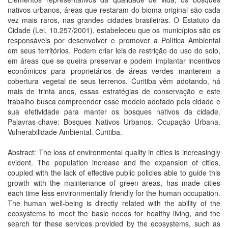
nativos urbanos, áreas que restaram do bioma original são cada
vez mais raros, nas grandes cidades brasileiras. O Estatuto da
Cidade (Lei, 10.257/2001), estabeleceu que os municípios são os
responsáveis por desenvolver e promover a Política Ambiental
em seus territórios. Podem criar leis de restrição do uso do solo,
em áreas que se queira preservar e podem implantar incentivos
econômicos para proprietários de áreas verdes manterem a
cobertura vegetal de seus terrenos. Curitiba vêm adotando, há
mais de trinta anos, essas estratégias de conservação e este
trabalho busca compreender esse modelo adotado pela cidade e
sua efetividade para manter os bosques nativos da cidade.
Palavras-chave: Bosques Nativos Urbanos. Ocupação Urbana.
Vulnerabilidade Ambiental. Curitiba.
Abstract: The loss of environmental quality in cities is increasingly
evident. The population increase and the expansion of cities,
coupled with the lack of effective public policies able to guide this
growth with the maintenance of green areas, has made cities
each time less environmentally friendly for the human occupation.
The human well-being is directly related with the ability of the
ecosystems to meet the basic needs for healthy living, and the
search for these services provided by the ecosystems, such as