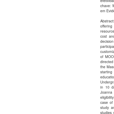
efetivi
chave: 
em Evid
Abstrac
offering
resource
cost and
decisio
partici
customiz
of MOOC
directed
the Mas
starting
educatio
Undergra
in 10 d
Joanna 
eligibil
case of
study a
studies 