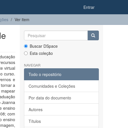
Entrar
ações
Ver item
de
Buscar DSpace
Esta coleção
ducação
recursos
NAVEGAR
e virtual
o curso.
Todo o repositório
vernos e
 tornar a
Comunidades e Coleções
i mapear
raduação
Por data do documento
o Joanna
de ensino
Autores
008; com
o ensino
Títulos
fermagem,