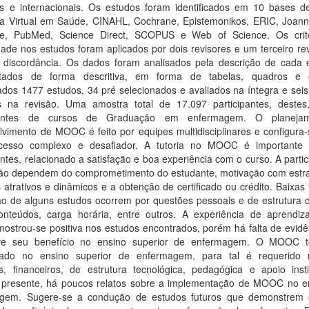
is e internacionais. Os estudos foram identificados em 10 bases d
eca Virtual em Saúde, CINAHL, Cochrane, Epistemonikos, ERIC, Joann
e, PubMed, Science Direct, SCOPUS e Web of Science. Os crit
idade nos estudos foram aplicados por dois revisores e um terceiro re
 discordância. Os dados foram analisados pela descrição de cada 
tados de forma descritiva, em forma de tabelas, quadros e g
cados 1477 estudos, 34 pré selecionados e avaliados na íntegra e sei
os na revisão. Uma amostra total de 17.097 participantes, destes
ipantes de cursos de Graduação em enfermagem. O planeja
lvimento de MOOC é feito por equipes multidisciplinares e configura
esso complexo e desafiador. A tutoria no MOOC é importante
antes, relacionado a satisfação e boa experiência com o curso. A parti
ão dependem do comprometimento do estudante, motivação com estra
 atrativos e dinâmicos e a obtenção de certificado ou crédito. Baixas
ão de alguns estudos ocorrem por questões pessoais e de estrutura d
nteúdos, carga horária, entre outros. A experiência de aprendi
strou-se positiva nos estudos encontrados, porém há falta de evidê
ve seu benefício no ensino superior de enfermagem. O MOOC t
rado no ensino superior de enfermagem, para tal é requerido 
, financeiros, de estrutura tecnológica, pedagógica e apoio instit
presente, há poucos relatos sobre a implementação de MOOC no e
gem. Sugere-se a condução de estudos futuros que demonstrem 