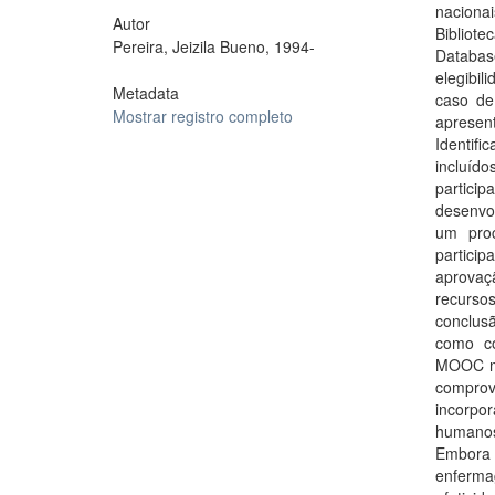
naciona
Autor
Bibliot
Pereira, Jeizila Bueno, 1994-
Databas
elegibil
Metadata
caso de
Mostrar registro completo
apresen
Identifi
incluíd
partic
desenvo
um proc
particip
aprovaç
recursos
conclus
como co
MOOC mo
compro
incorpo
humanos
Embora 
enferma