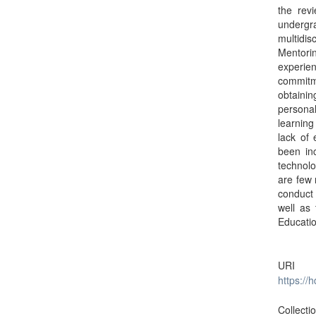
the revi
undergr
multidi
Mentori
experie
commitm
obtainin
persona
learning
lack of
been inc
technolo
are few 
conduct 
well as
Educatio
URI
https://
Collecti