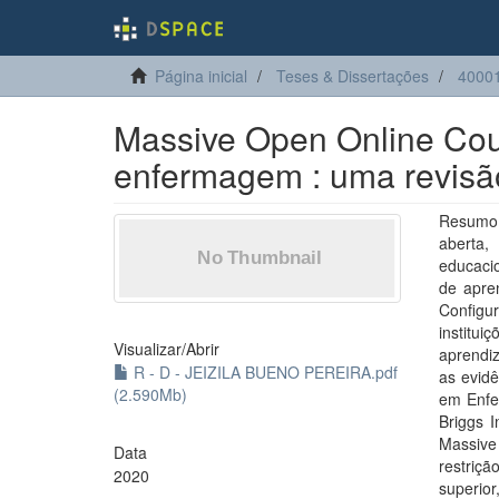
Página inicial
Teses & Dissertações
4000
Massive Open Online Cou
enfermagem : uma revisã
Resumo
aberta,
educacio
de apren
Configu
institui
Visualizar/
Abrir
aprendi
R - D - JEIZILA BUENO PEREIRA.pdf
as evidê
(2.590Mb)
em Enfe
Briggs I
Massive
Data
restriçã
2020
superior