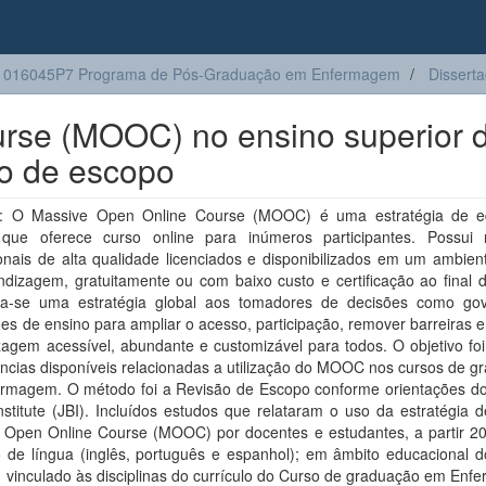
1016045P7 Programa de Pós-Graduação em Enfermagem
Dissert
rse (MOOC) no ensino superior 
o de escopo
: O Massive Open Online Course (MOOC) é uma estratégia de e
 que oferece curso online para inúmeros participantes. Possui 
nais de alta qualidade licenciados e disponibilizados em um ambient
dizagem, gratuitamente ou com baixo custo e certificação ao final d
ra-se uma estratégia global aos tomadores de decisões como go
ções de ensino para ampliar o acesso, participação, remover barreiras e
zagem acessível, abundante e customizável para todos. O objetivo fo
ncias disponíveis relacionadas a utilização do MOOC nos cursos de g
rmagem. O método foi a Revisão de Escopo conforme orientações d
nstitute (JBI). Incluídos estudos que relataram o uso da estratégia 
 Open Online Course (MOOC) por docentes e estudantes, a partir 2
o de língua (inglês, português e espanhol); em âmbito educacional d
, vinculado às disciplinas do currículo do Curso de graduação em En