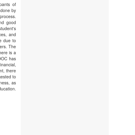
pants of
 done by
process.
and good
tudent's
ces, and
re due to
ers. The
ere is a
MOOC has
inancial,
nt, there
gested to
eness, as
ucation.