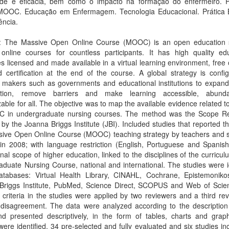
dade e eficácia, bem como o impacto na formação do enfermeiro. P
MOOC. Educação em Enfermagem. Tecnologia Educacional. Prática
ência.
t: The Massive Open Online Course (MOOC) is an open education s
 online courses for countless participants. It has high quality edu
s licensed and made available in a virtual learning environment, free 
 certification at the end of the course. A global strategy is confi
n makers such as governments and educational institutions to expand
pation, remove barriers and make learning accessible, abun
able for all. The objective was to map the available evidence related t
 in undergraduate nursing courses. The method was the Scope R
 by the Joanna Briggs Institute (JBI). Included studies that reported t
sive Open Online Course (MOOC) teaching strategy by teachers and s
 in 2008; with language restriction (English, Portuguese and Spanish
nal scope of higher education, linked to the disciplines of the curricul
duate Nursing Course, national and international. The studies were i
atabases: Virtual Health Library, CINAHL, Cochrane, Epistemoniko
Briggs Institute, PubMed, Science Direct, SCOPUS and Web of Scie
ity criteria in the studies were applied by two reviewers and a third rev
 disagreement. The data were analyzed according to the description
nd presented descriptively, in the form of tables, charts and grap
were identified, 34 pre-selected and fully evaluated and six studies in