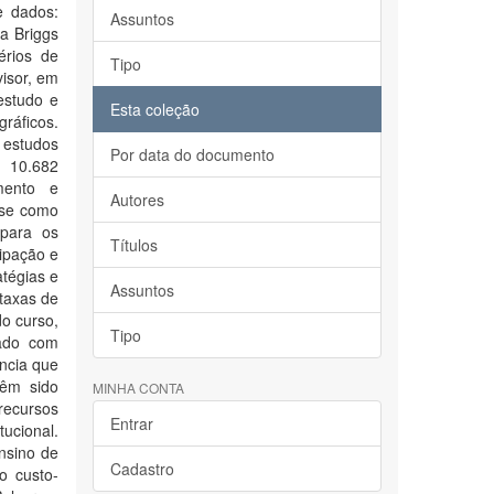
e dados:
Assuntos
a Briggs
érios de
Tipo
visor, em
estudo e
Esta coleção
ráficos.
s estudos
Por data do documento
, 10.682
mento e
Autores
-se como
 para os
Títulos
cipação e
tégias e
Assuntos
 taxas de
o curso,
Tipo
zado com
ncia que
êm sido
MINHA CONTA
recursos
Entrar
ucional.
nsino de
Cadastro
o custo-