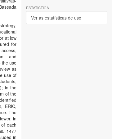
alavras-
 Baseada
ESTATÍSTICA
Ver as estatísticas de uso
trategy,
cational
or at low
gured for
 access,
dant and
o the use
eview as
he use of
tudents,
); in the
um of the
dentified
s, ERIC,
nce. The
iewer, in
 of each
hs. 1477
cluded in