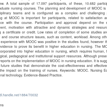
ew. A total sample of 17.097 participants, of these, 10.682 partici
aduate nursing courses. The planning and development of MOOC is
sciplinary teams and is configured as a complex and challenging 
ng at MOOC is important for participants, related to satisfaction 
nce with the course. Participation and approval depend on the s
ent, motivation with attractive and dynamic strategies and resour
g a certificate or credit. Low rates of completion of some studies a
l and course structure issues, such as content, workload. Among oth
 experience with MOOC was positive in the studies found, however th
 evidence to prove its benefit in higher education in nursing. The 
orporated into higher education in nursing, which requires human, f
gical, pedagogical and institutional support resources. Although prese
reports on the implementation of MOOC in nursing education. It is sug
future studies that demonstrate the cost-effectiveness and effectiv
 the impact on the training of nurses. Keywords: MOOC. Nursing Ed
nal technology. Evidence-Based Practice.
hdl.handle.net/1884/70032
ons