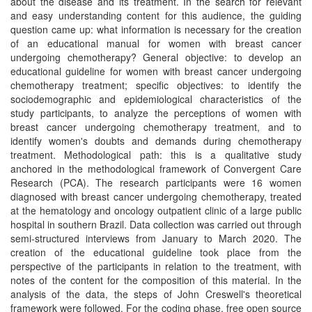
about the disease and its treatment. In the search for relevant
and easy understanding content for this audience, the guiding
question came up: what information is necessary for the creation
of an educational manual for women with breast cancer
undergoing chemotherapy? General objective: to develop an
educational guideline for women with breast cancer undergoing
chemotherapy treatment; specific objectives: to identify the
sociodemographic and epidemiological characteristics of the
study participants, to analyze the perceptions of women with
breast cancer undergoing chemotherapy treatment, and to
identify women's doubts and demands during chemotherapy
treatment. Methodological path: this is a qualitative study
anchored in the methodological framework of Convergent Care
Research (PCA). The research participants were 16 women
diagnosed with breast cancer undergoing chemotherapy, treated
at the hematology and oncology outpatient clinic of a large public
hospital in southern Brazil. Data collection was carried out through
semi-structured interviews from January to March 2020. The
creation of the educational guideline took place from the
perspective of the participants in relation to the treatment, with
notes of the content for the composition of this material. In the
analysis of the data, the steps of John Creswell's theoretical
framework were followed. For the coding phase, free open source