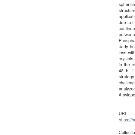
spheric
structu
applicat
due to t
continuo
between
Phosphat
early ho
less wit
crystals
in the c
48 h. T
strategy
challeng
analyze
Amylopec
URI
https://
Collecti