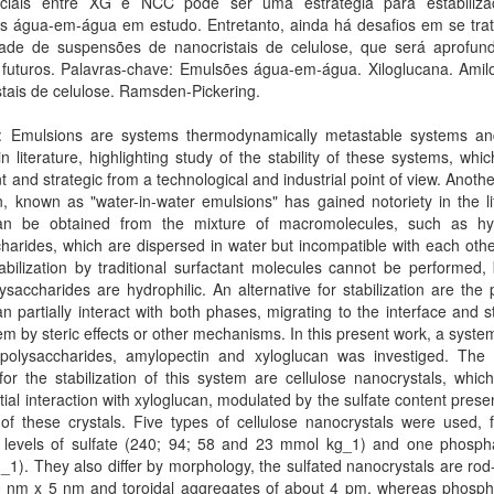
nciais entre XG e NCC pode ser uma estratégia para estabiliz
s água-em-água em estudo. Entretanto, ainda há desafios em se tra
idade de suspensões de nanocristais de celulose, que será aprofu
 futuros. Palavras-chave: Emulsões água-em-água. Xiloglucana. Amilo
tais de celulose. Ramsden-Pickering.
t: Emulsions are systems thermodynamically metastable systems an
in literature, highlighting study of the stability of these systems, whic
t and strategic from a technological and industrial point of view. Anothe
, known as "water-in-water emulsions" has gained notoriety in the li
n be obtained from the mixture of macromolecules, such as hyd
harides, which are dispersed in water but incompatible with each other
abilization by traditional surfactant molecules cannot be performed
ysaccharides are hydrophilic. An alternative for stabilization are the p
n partially interact with both phases, migrating to the interface and st
em by steric effects or other mechanisms. In this present work, a syst
polysaccharides, amylopectin and xyloglucan was investiged. The p
for the stabilization of this system are cellulose nanocrystals, whi
tial interaction with xyloglucan, modulated by the sulfate content prese
of these crystals. Five types of cellulose nanocrystals were used, 
nt levels of sulfate (240; 94; 58 and 23 mmol kg_1) and one phosph
1). They also differ by morphology, the sulfated nanocrystals are ro
0 nm x 5 nm and toroidal aggregates of about 4 pm, whereas phosph