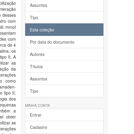
ilização
Assuntos
nteração
e desses
Tipo
uatro com
(56 mmol
Esta coleção
presentam
ides com
Por data do documento
rca de 4
lina, os
Autores
ipo II. A
lizar as
Títulos
ração da
terações
Assuntos
ido como
Ramsden-
Tipo
 tipo II,
ogia dos
pequenas
MINHA CONTA
ambém a
Entrar
el obter
ilizar as
Cadastro
erações