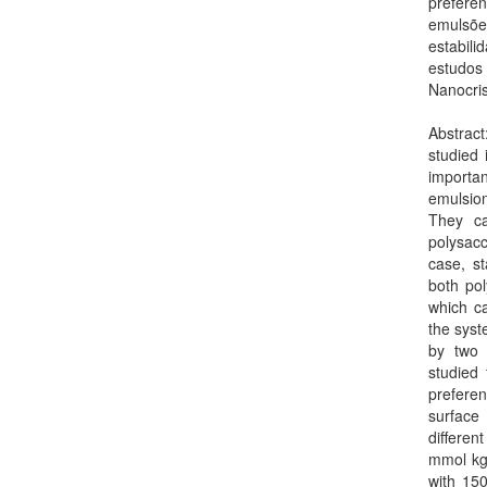
prefere
emulsõe
estabil
estudos
Nanocris
Abstrac
studied 
importan
emulsion
They ca
polysacc
case, st
both pol
which ca
the syst
by two 
studied 
preferen
surface 
differe
mmol kg_
with 15