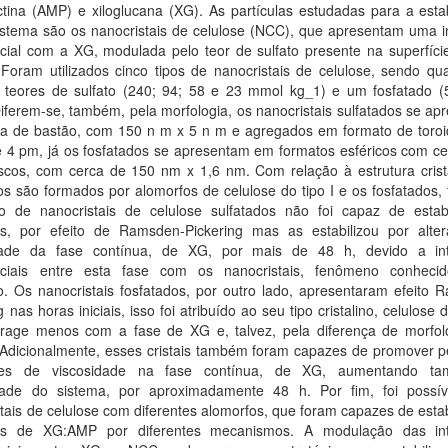
tina (AMP) e xiloglucana (XG). As partículas estudadas para a estab
istema são os nanocristais de celulose (NCC), que apresentam uma i
ncial com a XG, modulada pelo teor de sulfato presente na superfíci
. Foram utilizados cinco tipos de nanocristais de celulose, sendo q
os teores de sulfato (240; 94; 58 e 23 mmol kg_1) e um fosfatado 
iferem-se, também, pela morfologia, os nanocristais sulfatados se a
a de bastão, com 150 n m x 5 n m e agregados em formato de toro
e 4 pm, já os fosfatados se apresentam em formatos esféricos com ce
scos, com cerca de 150 nm x 1,6 nm. Com relação à estrutura crista
os são formados por alomorfos de celulose do tipo I e os fosfatados, t
ão de nanocristais de celulose sulfatados não foi capaz de estabi
s, por efeito de Ramsden-Pickering mas as estabilizou por alte
dade da fase contínua, de XG, por mais de 48 h, devido a in
nciais entre esta fase com os nanocristais, fenômeno conhec
o. Os nanocristais fosfatados, por outro lado, apresentaram efeito 
g nas horas iniciais, isso foi atribuído ao seu tipo cristalino, celulose do
erage menos com a fase de XG e, talvez, pela diferença de morfol
s. Adicionalmente, esses cristais também foram capazes de promover 
ções de viscosidade na fase contínua, de XG, aumentando t
idade do sistema, por aproximadamente 48 h. Por fim, foi possív
tais de celulose com diferentes alomorfos, que foram capazes de estab
es de XG:AMP por diferentes mecanismos. A modulação das int