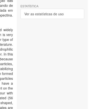
ação das
tando de
ESTATÍSTICA
ndada em
Ver as estatísticas de uso
pectina.
d widely
h is very
r type of
terature.
rophilic
. In this
, because
articles,
abilizing
em formed
articles
ch have a
nt on the
four with
ated (56
d-shaped,
ates are