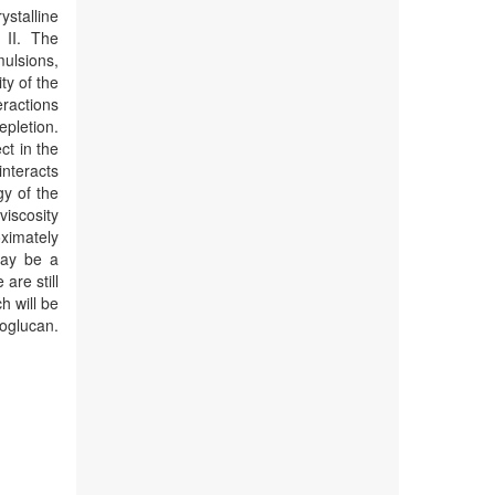
stalline
 II. The
mulsions,
ty of the
eractions
pletion.
t in the
interacts
gy of the
viscosity
oximately
may be a
are still
h will be
oglucan.