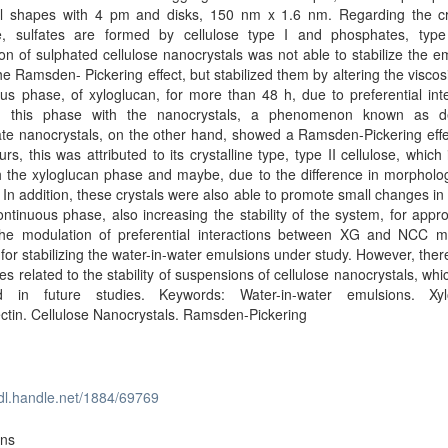
al shapes with 4 pm and disks, 150 nm x 1.6 nm. Regarding the cry
re, sulfates are formed by cellulose type I and phosphates, type
ion of sulphated cellulose nanocrystals was not able to stabilize the e
he Ramsden- Pickering effect, but stabilized them by altering the viscosi
us phase, of xyloglucan, for more than 48 h, due to preferential int
 this phase with the nanocrystals, a phenomenon known as de
e nanocrystals, on the other hand, showed a Ramsden-Pickering effec
urs, this was attributed to its crystalline type, type II cellulose, which 
h the xyloglucan phase and maybe, due to the difference in morpholo
. In addition, these crystals were also able to promote small changes in 
ontinuous phase, also increasing the stability of the system, for appr
he modulation of preferential interactions between XG and NCC 
 for stabilizing the water-in-water emulsions under study. However, there 
es related to the stability of suspensions of cellulose nanocrystals, whic
d in future studies. Keywords: Water-in-water emulsions. Xyl
tin. Cellulose Nanocrystals. Ramsden-Pickering
hdl.handle.net/1884/69769
ons