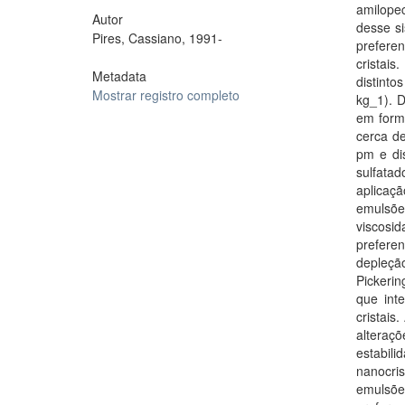
amilopec
Autor
desse s
Pires, Cassiano, 1991-
prefere
cristais
Metadata
distint
Mostrar registro completo
kg_1). D
em form
cerca d
pm e di
sulfatad
aplicaç
emulsõe
viscosi
prefere
depleçã
Pickerin
que int
cristai
altera
estabil
nanocris
emulsõ