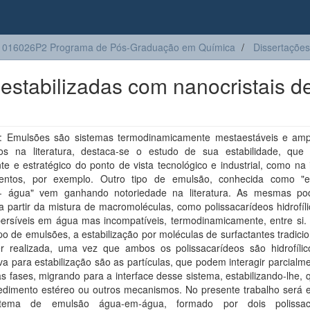
1016026P2 Programa de Pós-Graduação em Química
Dissertações
stabilizadas com nanocristais d
 Emulsões são sistemas termodinamicamente mestaestáveis e am
os na literatura, destaca-se o estudo de sua estabilidade, que
te e estratégico do ponto de vista tecnológico e industrial, como na 
entos, por exemplo. Outro tipo de emulsão, conhecida como "
 água" vem ganhando notoriedade na literatura. As mesmas p
a partir da mistura de macromoléculas, como polissacarídeos hidrofíl
persíveis em água mas incompatíveis, termodinamicamente, entre si.
po de emulsões, a estabilização por moléculas de surfactantes tradici
r realizada, uma vez que ambos os polissacarídeos são hidrofíli
iva para estabilização são as partículas, que podem interagir parcial
 fases, migrando para a interface desse sistema, estabilizando-lhe, 
edimento estéreo ou outros mecanismos. No presente trabalho será 
tema de emulsão água-em-água, formado por dois polissaca