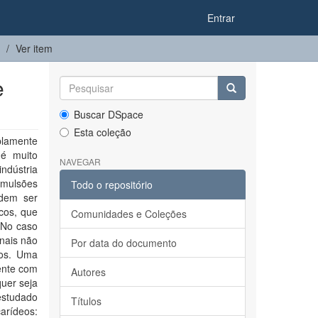
Entrar
Ver item
e
Buscar DSpace
Esta coleção
plamente
 é muito
NAVEGAR
indústria
emulsões
Todo o repositório
odem ser
icos, que
Comunidades e Coleções
 No caso
onais não
Por data do documento
cos. Uma
mente com
Autores
quer seja
estudado
Títulos
rídeos: