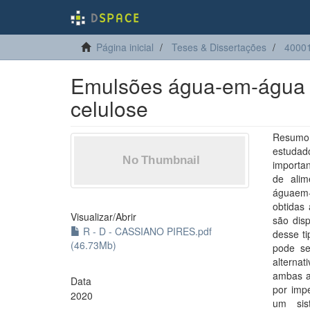
Página inicial
Teses & Dissertações
4000
Emulsões água-em-água e
celulose
Resumo:
estudad
importan
de alim
águaem-
obtidas 
Visualizar/
Abrir
são dis
R - D - CASSIANO PIRES.pdf
desse ti
(46.73Mb)
pode se
alternat
ambas as
Data
por imp
2020
um sis