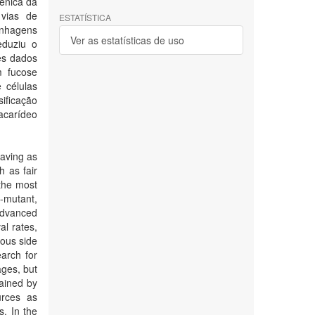
ênica da
 vias de
ESTATÍSTICA
inhagens
Ver as estatísticas de uso
eduziu o
es dados
m fucose
 células
ificação
acarídeo
having as
h as fair
 the most
-mutant,
advanced
al rates,
ious side
earch for
ages, but
tained by
urces as
s. In the