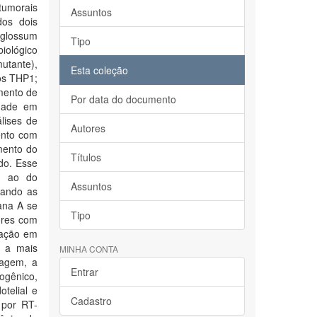
tumorais
Assuntos
dos dois
oglossum
Tipo
iológico
utante),
Esta coleção
os THP1;
mento de
Por data do documento
dade em
lises de
Autores
ento com
mento do
Títulos
do. Esse
te ao do
Assuntos
rando as
ana A se
Tipo
ores com
tação em
 a mais
MINHA CONTA
hagem, a
Entrar
gênico,
telial e
Cadastro
 por RT-