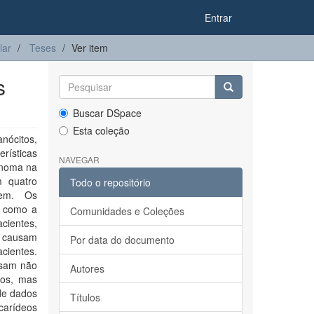
Entrar
lar
Teses
Ver item
s
Buscar DSpace
Esta coleção
nócitos,
rísticas
NAVEGAR
lanoma na
m quatro
Todo o repositório
gem. Os
, como a
Comunidades e Coleções
cientes,
a causam
Por data do documento
cientes.
ssam não
Autores
dos, mas
de dados
Títulos
carídeos