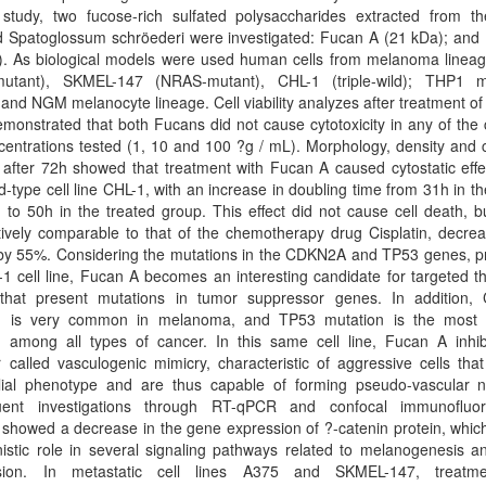
 study, two fucose-rich sulfated polysaccharides extracted from t
 Spatoglossum schröederi were investigated: Fucan A (21 kDa); and
). As biological models were used human cells from melanoma linea
utant), SKMEL-147 (NRAS-mutant), CHL-1 (triple-wild); THP1 
 and NGM melanocyte lineage. Cell viability analyzes after treatment of
monstrated that both Fucans did not cause cytotoxicity in any of the c
entrations tested (1, 10 and 100 ?g / mL). Morphology, density and c
 after 72h showed that treatment with Fucan A caused cytostatic effe
ild-type cell line CHL-1, with an increase in doubling time from 31h in th
) to 50h in the treated group. This effect did not cause cell death, b
tively comparable to that of the chemotherapy drug Cisplatin, decrea
 by 55%. Considering the mutations in the CDKN2A and TP53 genes, pr
1 cell line, Fucan A becomes an interesting candidate for targeted t
that present mutations in tumor suppressor genes. In addition
n is very common in melanoma, and TP53 mutation is the most 
n among all types of cancer. In this same cell line, Fucan A inhib
 called vasculogenic mimicry, characteristic of aggressive cells tha
lial phenotype and are thus capable of forming pseudo-vascular n
ent investigations through RT-qPCR and confocal immunofluo
 showed a decrease in the gene expression of ?-catenin protein, whic
istic role in several signaling pathways related to melanogenesis a
ssion. In metastatic cell lines A375 and SKMEL-147, treatme