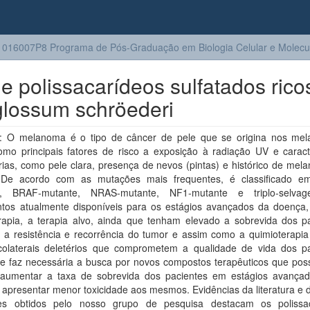
016007P8 Programa de Pós-Graduação em Biologia Celular e Molecu
 polissacarídeos sulfatados rico
glossum schröederi
 O melanoma é o tipo de câncer de pele que se origina nos mela
omo principais fatores de risco a exposição à radiação UV e caracte
rias, como pele clara, presença de nevos (pintas) e histórico de me
. De acordo com as mutações mais frequentes, é classificado e
os, BRAF-mutante, NRAS-mutante, NF1-mutante e triplo-selva
ntos atualmente disponíveis para os estágios avançados da doença
rapia, a terapia alvo, ainda que tenham elevado a sobrevida dos pa
 a resistência e recorrência do tumor e assim como a quimioterapi
 colaterais deletérios que comprometem a qualidade de vida dos pa
se faz necessária a busca por novos compostos terapêuticos que po
aumentar a taxa de sobrevida dos pacientes em estágios avança
apresentar menor toxicidade aos mesmos. Evidências da literatura e 
res obtidos pelo nosso grupo de pesquisa destacam os polissa