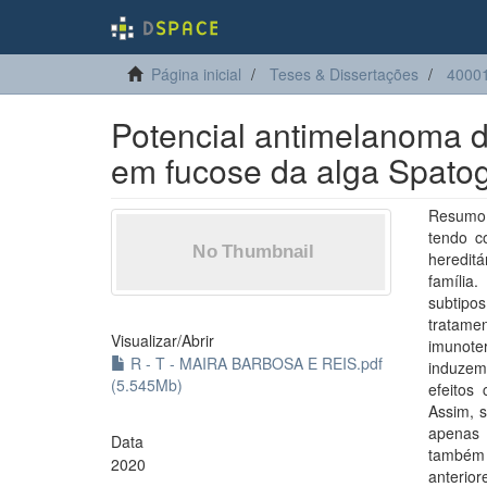
Página inicial
Teses & Dissertações
40001
Potencial antimelanoma de
em fucose da alga Spato
Resumo:
tendo c
hereditá
família
subtip
tratame
Visualizar/
Abrir
imunote
R - T - MAIRA BARBOSA E REIS.pdf
induzem
(5.545Mb)
efeitos
Assim, 
apenas 
Data
também 
2020
anterio