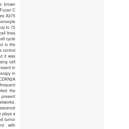
he brown
 Fucan C
ges A375
monocyte
 up to 72
ell lines
ell cycle
ct in the
e control
ut it was
sing cell
esent in
herapy in
, CDKN2A
frequent
ited the
t present
etworks.
rescence
h plays a
nd tumor
nt with