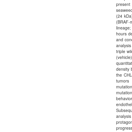
present
seaweed
(24 kDa
(BRAF-m
lineage;
hours de
and conc
analysis
triple w
(vehicle
quantita
density
the CHL-
tumors 
mutatio
mutatio
behavior
endothe
Subsequ
analysis
protagon
progre