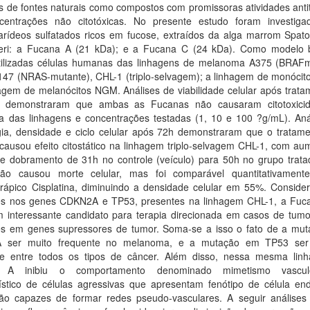
s de fontes naturais como compostos com promissoras atividades anti
entrações não citotóxicas. No presente estudo foram investiga
carídeos sulfatados ricos em fucose, extraídos da alga marrom Spat
eri: a Fucana A (21 kDa); e a Fucana C (24 kDa). Como modelo b
tilizadas células humanas das linhagens de melanoma A375 (BRAFm
47 (NRAS-mutante), CHL-1 (triplo-selvagem); a linhagem de monócit
agem de melanócitos NGM. Análises de viabilidade celular após trata
h demonstraram que ambas as Fucanas não causaram citotoxici
 das linhagens e concentrações testadas (1, 10 e 100 ?g/mL). Aná
gia, densidade e ciclo celular após 72h demonstraram que o tratam
causou efeito citostático na linhagem triplo-selvagem CHL-1, com au
e dobramento de 31h no controle (veículo) para 50h no grupo trata
não causou morte celular, mas foi comparável quantitativamen
erápico Cisplatina, diminuindo a densidade celular em 55%. Conside
s nos genes CDKN2A e TP53, presentes na linhagem CHL-1, a Fuc
m interessante candidato para terapia direcionada em casos de tum
s em genes supressores de tumor. Soma-se a isso o fato de a mu
 ser muito frequente no melanoma, e a mutação em TP53 ser
te entre todos os tipos de câncer. Além disso, nessa mesma lin
 A inibiu o comportamento denominado mimetismo vasculo
ístico de células agressivas que apresentam fenótipo de célula endo
ão capazes de formar redes pseudo-vasculares. A seguir análises