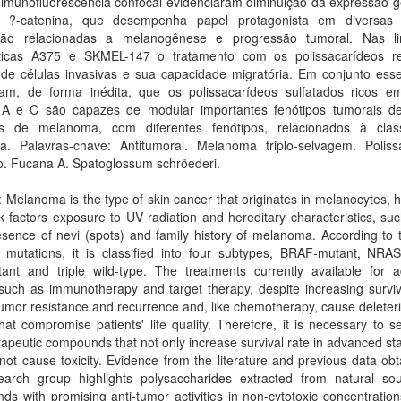
imunofluorescência confocal evidenciaram diminuição da expressão g
a ?-catenina, que desempenha papel protagonista em diversas
ação relacionadas a melanogênese e progressão tumoral. Nas l
ticas A375 e SKMEL-147 o tratamento com os polissacarídeos r
de células invasivas e sua capacidade migratória. Em conjunto ess
iam, de forma inédita, que os polissacarídeos sulfatados ricos e
A e C são capazes de modular importantes fenótipos tumorais de
 de melanoma, com diferentes fenótipos, relacionados à class
a. Palavras-chave: Antitumoral. Melanoma triplo-selvagem. Poliss
o. Fucana A. Spatoglossum schröederi.
: Melanoma is the type of skin cancer that originates in melanocytes, 
k factors exposure to UV radiation and hereditary characteristics, suc
esence of nevi (spots) and family history of melanoma. According to
t mutations, it is classified into four subtypes, BRAF-mutant, NRAS
ant and triple wild-type. The treatments currently available for 
such as immunotherapy and target therapy, despite increasing surviv
umor resistance and recurrence and, like chemotherapy, cause deleter
that compromise patients' life quality. Therefore, it is necessary to s
apeutic compounds that not only increase survival rate in advanced st
not cause toxicity. Evidence from the literature and previous data ob
earch group highlights polysaccharides extracted from natural so
s with promising anti-tumor activities in non-cytotoxic concentration