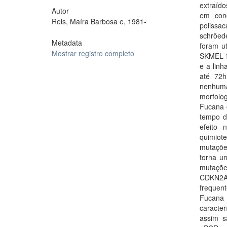
extraído
Autor
em conc
Reis, Maíra Barbosa e, 1981-
polissa
schröed
Metadata
foram u
Mostrar registro completo
SKMEL-1
e a linh
até 72
nenhuma
morfolo
Fucana 
tempo d
efeito 
quimiot
mutaçõe
torna u
mutaçõe
CDKN2A
frequen
Fucana
caracter
assim s