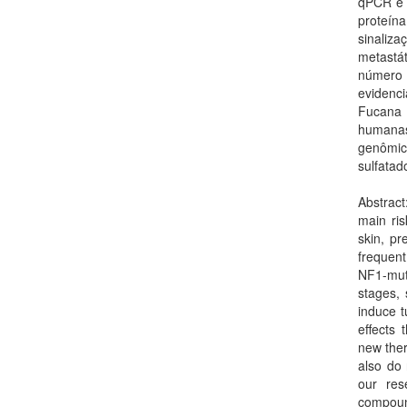
qPCR e 
proteín
sinaliz
metastá
número 
evidenc
Fucana 
humanas
genômic
sulfatad
Abstract
main ris
skin, pr
frequen
NF1-mut
stages, 
induce t
effects 
new ther
also do 
our res
compound