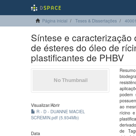
Página inicial
Teses & Dissertações
4000
Síntese e caracterização 
de ésteres do óleo de ríc
plastificantes de PHBV
Resumo: 
biodegra
resistê
aplicaçõ
podem s
possuem 
Visualizar/
Abrir
ao mesm
R - D - DUANNE MACIEL
rícino 
SCREMIN.pdf (5.934Mb)
plastifi
derivado
de Tagu
Data