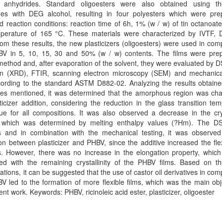
c anhydrides. Standard oligoesters were also obtained using 
des with DEG alcohol, resulting in four polyesters which were pre
d reaction conditions: reaction time of 6h, 1% (w / w) of tin octanoate
perature of 165 °C. These materials were characterized by IVTF,
m these results, the new plasticizers (oligoesters) were used in com
BV in 5, 10, 15, 30 and 50% (w / w) contents. The films were pre
method and, after evaporation of the solvent, they were evaluated by 
tion (XRD), FTIR, scanning electron microscopy (SEM) and mechanical
cording to the standard ASTM D882-02. Analyzing the results obtaine
ues mentioned, it was determined that the amorphous region was ch
ticizer addition, considering the reduction in the glass transition te
ue for all compositions. It was also observed a decrease in the crys
 which was determined by melting enthalpy values (?Hm). The 
s and in combination with the mechanical testing, it was observe
ion between plasticizer and PHBV, since the additive increased the flexi
ms. However, there was no increase in the elongation property, whic
ted with the remaining crystallinity of the PHBV films. Based on t
ations, it can be suggested that the use of castor oil derivatives in com
V led to the formation of more flexible films, which was the main obj
ent work. Keywords: PHBV, ricinoleic acid ester, plasticizer, oligoester