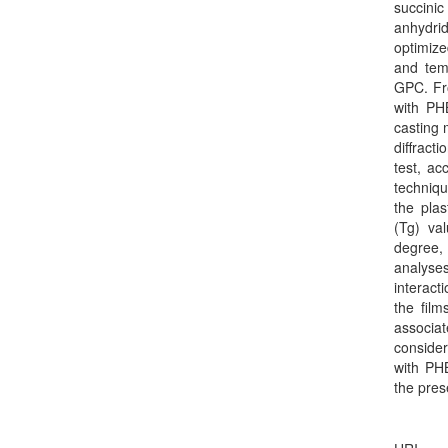
succini
anhydri
optimize
and tem
GPC. Fro
with PH
casting 
diffrac
test, ac
techniq
the plas
(Tg) val
degree,
analyse
interact
the fil
associa
consider
with PHB
the pres