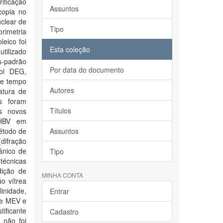
rificação
Assuntos
copia no
clear de
Tipo
rimetria
leico foi
Esta coleção
utilizado
es-padrão
Por data do documento
ol DEG,
de tempo
Autores
atura de
is foram
Títulos
s novos
 PHBV em
étodo de
Assuntos
(difração
ânico de
Tipo
técnicas
dição de
MINHA CONTA
ão vítrea
inidade,
Entrar
de MEV e
ificante
Cadastro
 não foi