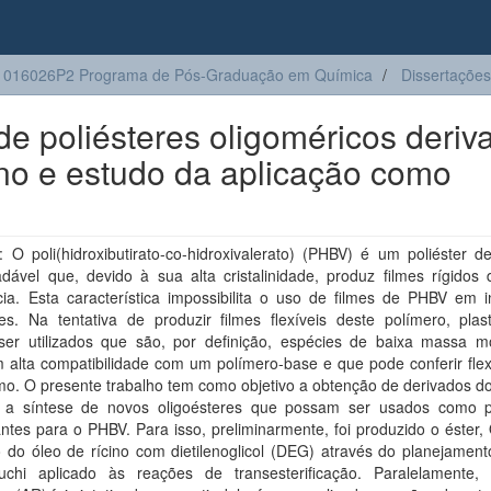
1016026P2 Programa de Pós-Graduação em Química
Dissertações
de poliésteres oligoméricos deriv
ino e estudo da aplicação como
O poli(hidroxibutirato-co-hidroxivalerato) (PHBV) é um poliéster de
dável que, devido à sua alta cristalinidade, produz filmes rígidos 
ncia. Esta característica impossibilita o uso de filmes de PHBV em 
es. Na tentativa de produzir filmes flexíveis deste polímero, plast
er utilizados que são, por definição, espécies de baixa massa m
alta compatibilidade com um polímero-base e que pode conferir flexi
o. O presente trabalho tem como objetivo a obtenção de derivados do
e a síntese de novos oligoésteres que possam ser usados como p
cantes para o PHBV. Para isso, preliminarmente, foi produzido o éste
 do óleo de rícino com dietilenoglicol (DEG) através do planejamento
chi aplicado às reações de transesterificação. Paralelamente,