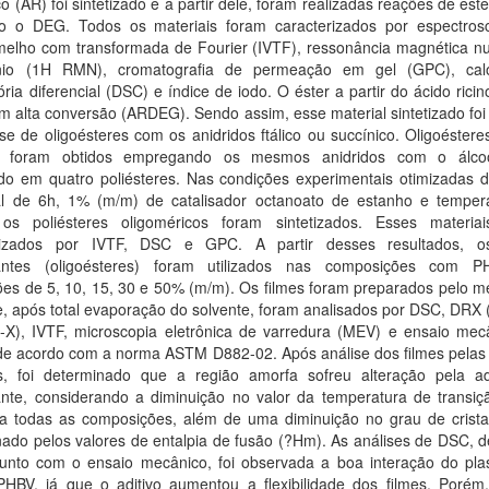
ico (AR) foi sintetizado e a partir dele, foram realizadas reações de este
ndo o DEG. Todos os materiais foram caracterizados por espectros
rmelho com transformada de Fourier (IVTF), ressonância magnética nu
nio (1H RMN), cromatografia de permeação em gel (GPC), calo
ória diferencial (DSC) e índice de iodo. O éster a partir do ácido ricino
m alta conversão (ARDEG). Sendo assim, esse material sintetizado foi 
se de oligoésteres com os anidridos ftálico ou succínico. Oligoéster
 foram obtidos empregando os mesmos anidridos com o álco
ndo em quatro poliésteres. Nas condições experimentais otimizadas 
al de 6h, 1% (m/m) de catalisador octanoato de estanho e temper
os poliésteres oligoméricos foram sintetizados. Esses materia
erizados por IVTF, DSC e GPC. A partir desses resultados, o
icantes (oligoésteres) foram utilizados nas composições com
ões de 5, 10, 15, 30 e 50% (m/m). Os filmes foram preparados pelo m
e, após total evaporação do solvente, foram analisados por DSC, DRX 
s-X), IVTF, microscopia eletrônica de varredura (MEV) e ensaio mec
 de acordo com a norma ASTM D882-02. Após análise dos filmes pelas 
as, foi determinado que a região amorfa sofreu alteração pela a
cante, considerando a diminuição no valor da temperatura de transiç
ra todas as composições, além de uma diminuição no grau de cristal
nado pelos valores de entalpia de fusão (?Hm). As análises de DSC, 
unto com o ensaio mecânico, foi observada a boa interação do plast
HBV, já que o aditivo aumentou a flexibilidade dos filmes. Porém,