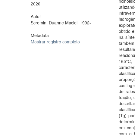
ricinole
2020
utiliza
infrave
Autor
hidrogê
Scremin, Duanne Maciel, 1992-
explorat
obtido e
Metadata
na sínte
Mostrar registro completo
também
resulta
reacion
165°C, 
caract
plastif
proporç
casting 
de raio
tração,
descrit
plastifi
(Tg) pa
determi
em conj
com o P