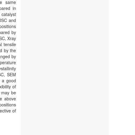
the same
pared in
 catalyst
 DSC and
positions
pared by
DSC, Xray
 tensile
d by the
anged by
mperature
tallinity
DSC, SEM
d a good
bility of
h may be
he above
positions
ective of