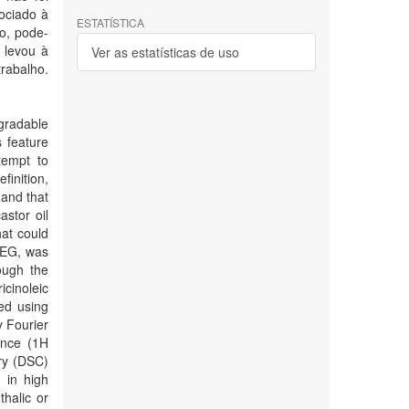
ociado à
ESTATÍSTICA
o, pode-
 levou à
Ver as estatísticas de uso
trabalho.
gradable
s feature
tempt to
finition,
 and that
astor oil
hat could
ODEG, was
ough the
icinoleic
med using
 Fourier
ance (1H
ry (DSC)
 in high
halic or