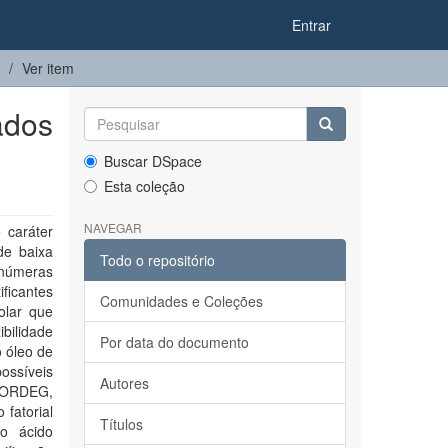
Entrar
Ver item
ados
Buscar DSpace
Esta coleção
NAVEGAR
 caráter
de baixa
Todo o repositório
inúmeras
ificantes
Comunidades e Coleções
olar que
bilidade
Por data do documento
 óleo de
ossíveis
Autores
r, ORDEG,
 fatorial
Títulos
 o ácido