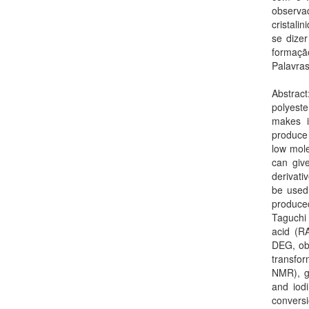
observa
cristali
se dize
formação
Palavras
Abstrac
polyeste
makes i
produce 
low mole
can give
derivati
be used 
produce
Taguchi 
acid (RA
DEG, obt
transfo
NMR), g
and iod
convers