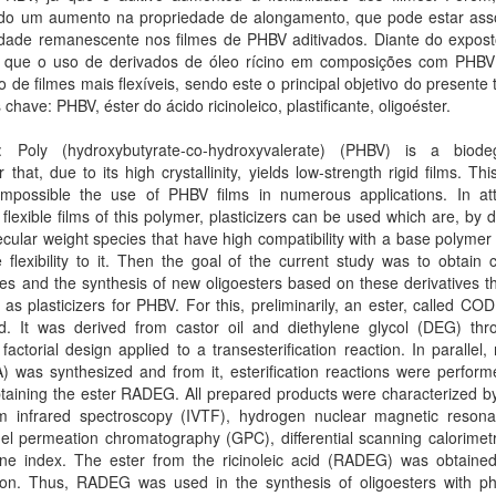
do um aumento na propriedade de alongamento, que pode estar ass
nidade remanescente nos filmes de PHBV aditivados. Diante do expost
r que o uso de derivados de óleo rícino em composições com PHBV
 de filmes mais flexíveis, sendo este o principal objetivo do presente 
 chave: PHBV, éster do ácido ricinoleico, plastificante, oligoéster.
t: Poly (hydroxybutyrate-co-hydroxyvalerate) (PHBV) is a biode
r that, due to its high crystallinity, yields low-strength rigid films. Thi
mpossible the use of PHBV films in numerous applications. In at
flexible films of this polymer, plasticizers can be used which are, by de
cular weight species that have high compatibility with a base polymer
 flexibility to it. Then the goal of the current study was to obtain c
ves and the synthesis of new oligoesters based on these derivatives t
as plasticizers for PHBV. For this, preliminarily, an ester, called C
d. It was derived from castor oil and diethylene glycol (DEG) thr
factorial design applied to a transesterification reaction. In parallel, r
) was synthesized and from it, esterification reactions were perfor
aining the ester RADEG. All prepared products were characterized by
rm infrared spectroscopy (IVTF), hydrogen nuclear magnetic reson
el permeation chromatography (GPC), differential scanning calorimet
ine index. The ester from the ricinoleic acid (RADEG) was obtained
ion. Thus, RADEG was used in the synthesis of oligoesters with pht