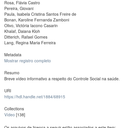
Rosa, Flávia Castro
Pereira, Giovani
Paula, Isabela Cristina Santos Freire de
Bonan, Karoline Fernanda Zamboni
Olivo, Victória Iacono Casarin
Khalaf, Daiana Kloh
Ditterich, Rafael Gomes
Lang, Regina Maria Ferreira
Metadata
Mostrar registro completo
Resumo
Breve vídeo informativo a respeito do Controle Social na saúde.
URI
https://hdl.handle.net/1884/68915
Collections
Vídeo
[138]
Os arquivos de licença a seguir estão associados a este item: