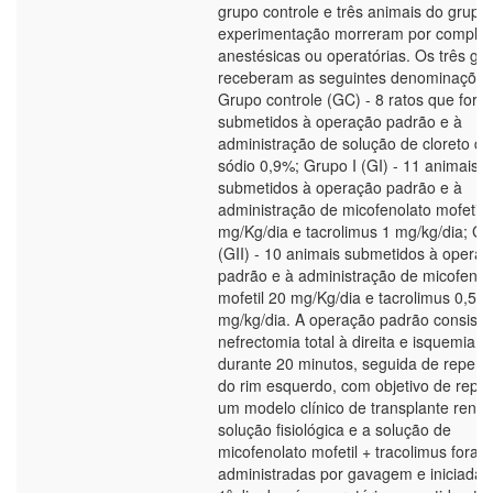
grupo controle e três animais do grupo
experimentação morreram por complic
anestésicas ou operatórias. Os três gr
receberam as seguintes denominações
Grupo controle (GC) - 8 ratos que fora
submetidos à operação padrão e à
administração de solução de cloreto de
sódio 0,9%; Grupo I (GI) - 11 animais
submetidos à operação padrão e à
administração de micofenolato mofetil 
mg/Kg/dia e tacrolimus 1 mg/kg/dia; Gr
(GII) - 10 animais submetidos à opera
padrão e à administração de micofenol
mofetil 20 mg/Kg/dia e tacrolimus 0,5
mg/kg/dia. A operação padrão consisti
nefrectomia total à direita e isquemia
durante 20 minutos, seguida de reperf
do rim esquerdo, com objetivo de repro
um modelo clínico de transplante renal
solução fisiológica e a solução de
micofenolato mofetil + tracolimus foram
administradas por gavagem e iniciadas