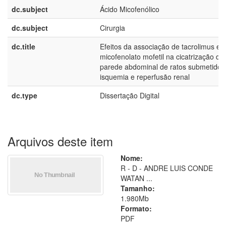
dc.subject
Ácido Micofenólico
dc.subject
Cirurgia
dc.title
Efeitos da associação de tacrolimus e
micofenolato mofetil na cicatrização da
parede abdominal de ratos submetidos
isquemia e reperfusão renal
dc.type
Dissertação Digital
Arquivos deste item
Nome:
R - D - ANDRE LUIS CONDE
WATAN ...
Tamanho:
1.980Mb
Formato:
PDF