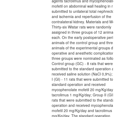
agents tacrolimus and mycophenolate
mofetil on abdominal wall healing in rat
submitted to unilateral total nephrecto
and ischemia and reperfusion of the
contralateral kidney. Materials and Met
Thirty-six Wistar rats were randomly
assigned in three groups of 12 animals
each. On the early postoperative period
animals of the control group and three
animals of the experimental groups die
operative and anesthetic complications
three groups were nominated as follow:
Control group (GC) - 8 rats that were
submitted to the standard operation an
received saline solution (NaCl 0,9%); 
I (GI) - 11 rats that were submitted to t
standard operation and received
mycophenolate mofetil 20 mg/Kg/day a
tacrolimus 1 mg/Kg/day; Group II (GII) 
rats that were submitted to the standar
operation and received mycophenolate
mofetil 20 mg/Kg/day and tacrolimus 0,
mg/Kg/day. The standard operation