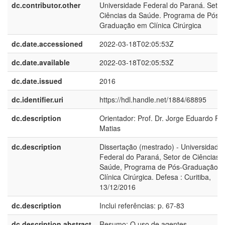
dc.contributor.other
Universidade Federal do Paraná. Setor
Ciências da Saúde. Programa de Pós-
Graduação em Clínica Cirúrgica
dc.date.accessioned
2022-03-18T02:05:53Z
dc.date.available
2022-03-18T02:05:53Z
dc.date.issued
2016
dc.identifier.uri
https://hdl.handle.net/1884/68895
dc.description
Orientador: Prof. Dr. Jorge Eduardo Fo
Matias
dc.description
Dissertação (mestrado) - Universidade
Federal do Paraná, Setor de Ciências 
Saúde, Programa de Pós-Graduação 
Clínica Cirúrgica. Defesa : Curitiba,
13/12/2016
dc.description
Inclui referências: p. 67-83
dc.description.abstract
Resumo: O uso de agentes