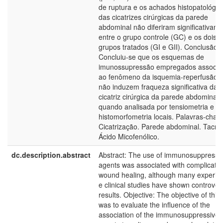
de ruptura e os achados histopatológic
das cicatrizes cirúrgicas da parede
abdominal não diferiram significativam
entre o grupo controle (GC) e os dois
grupos tratados (GI e GII). Conclusão:
Concluiu-se que os esquemas de
imunossupressão empregados associa
ao fenômeno da isquemia-reperfusão r
não induzem fraqueza significativa da
cicatriz cirúrgica da parede abdominal
quando analisada por tensiometria e
histomorfometria locais. Palavras-chav
Cicatrização. Parede abdominal. Tacrol
Ácido Micofenólico.
dc.description.abstract
Abstract: The use of immunosuppressi
agents was associated with complicati
wound healing, although many experim
e clinical studies have shown controver
results. Objective: The objective of this
was to evaluate the influence of the
association of the immunosuppressive