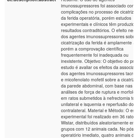
imunossupressores foi associado com
complicações no processo de cicatriza
da ferida operatória, porém estudos
experimentais e clínicos têm produzido
resultados contraditórios. O efeito nega
dos agentes imunossupressores sobre
cicatrização da ferida é amplamente ac
porém a comprovação científica
frequentemente foi inadequada ou
inexistente. Objetivo: O objetivo do pre
estudo é avaliar os efeitos da associaç
dos agentes imunossupressores tacrol
e micofenolato mofetil sobre a cicatriz
da parede abdominal, com base nas
análises de força de ruptura e morfológ
em ratos submetidos à nefrectomia tota
unilateral e isquemia e reperfusão do r
contralateral. Material e Método: O est
experimental foi realizado em 36 ratos
Wistar, distribuídos aleatoriamente em 
grupos com 12 animais cada. No pós-
operatório imediato, quatro animais do