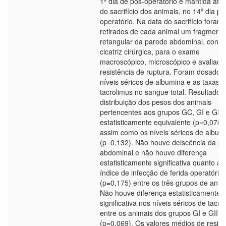
1º dia de pós-operatório e mantida até 
do sacrifício dos animais, no 14º dia pó
operatório. Na data do sacrifício foram
retirados de cada animal um fragmento
retangular da parede abdominal, conte
cicatriz cirúrgica, para o exame
macroscópico, microscópico e avaliaçã
resistência de ruptura. Foram dosados
níveis séricos de albumina e as taxas 
tacrolimus no sangue total. Resultados
distribuição dos pesos dos animais
pertencentes aos grupos GC, GI e GII f
estatisticamente equivalente (p=0,076),
assim como os níveis séricos de album
(p=0,132). Não houve deiscência da p
abdominal e não houve diferença
estatisticamente significativa quanto ao
índice de infecção de ferida operatória
(p=0,175) entre os três grupos de anim
Não houve diferença estatisticamente
significativa nos níveis séricos de tacro
entre os animais dos grupos GI e GII
(p=0,069). Os valores médios de resist