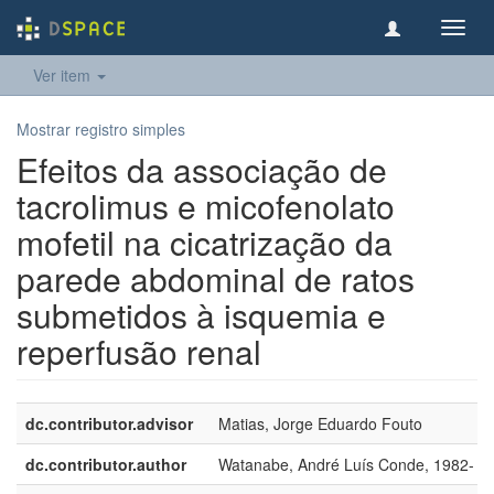
Toggl
navig
Ver item
Mostrar registro simples
Efeitos da associação de
tacrolimus e micofenolato
mofetil na cicatrização da
parede abdominal de ratos
submetidos à isquemia e
reperfusão renal
dc.contributor.advisor
Matias, Jorge Eduardo Fouto
dc.contributor.author
Watanabe, André Luís Conde, 1982-