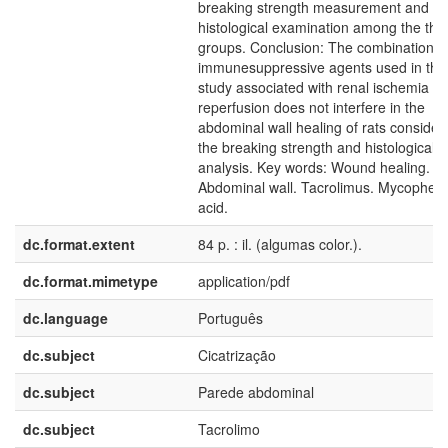
breaking strength measurement and
histological examination among the thr
groups. Conclusion: The combination o
immunesuppressive agents used in the
study associated with renal ischemia a
reperfusion does not interfere in the
abdominal wall healing of rats consider
the breaking strength and histological
analysis. Key words: Wound healing.
Abdominal wall. Tacrolimus. Mycopheno
acid.
dc.format.extent
84 p. : il. (algumas color.).
dc.format.mimetype
application/pdf
dc.language
Português
dc.subject
Cicatrização
dc.subject
Parede abdominal
dc.subject
Tacrolimo