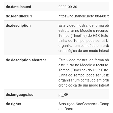
dc.date.issued
2020-09-30
dc.identifier.uri
https://hdl.handle.net/1884/68723
dc.description
Este vídeo mostra, de forma obje
estruturar no Moodle o recurso L
Tempo (Timeline) do H5P. Este re
Linha do Tempo, pode ser utiliza
organizar um conteúdo em ordem
cronológica de um modo interativ
dc.description.abstract
Este vídeo mostra, de forma obje
estruturar no Moodle o recurso L
Tempo (Timeline) do H5P. Este re
Linha do Tempo, pode ser utiliza
organizar um conteúdo em ordem
cronológica de um modo interativ
dc.language.iso
pt_BR
dc.rights
Atribuição-NãoComercial-Compart
3.0 Brasil