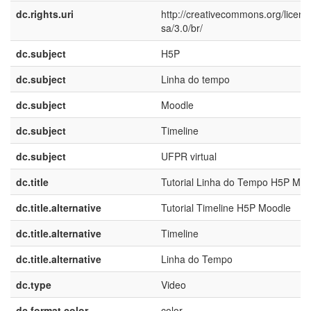
dc.rights.uri
http://creativecommons.org/licens
sa/3.0/br/
dc.subject
H5P
dc.subject
Linha do tempo
dc.subject
Moodle
dc.subject
Timeline
dc.subject
UFPR virtual
dc.title
Tutorial Linha do Tempo H5P Moo
dc.title.alternative
Tutorial Timeline H5P Moodle
dc.title.alternative
Timeline
dc.title.alternative
Linha do Tempo
dc.type
Video
dc.format.color
color