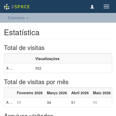
Toggl
navig
Estatística
Estatística
Total de visitas
Visualizações
A ...
352
Total de visitas por mês
Fevereiro 2026
Março 2026
Abril 2026
Maio 2026
A ...
11
34
51
11
Arquivos visitados