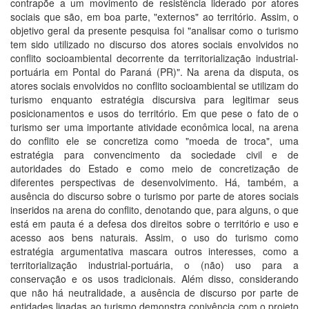
contrapõe a um movimento de resistência liderado por atores
sociais que são, em boa parte, "externos" ao território. Assim, o
objetivo geral da presente pesquisa foi "analisar como o turismo
tem sido utilizado no discurso dos atores sociais envolvidos no
conflito socioambiental decorrente da territorialização industrial-
portuária em Pontal do Paraná (PR)". Na arena da disputa, os
atores sociais envolvidos no conflito socioambiental se utilizam do
turismo enquanto estratégia discursiva para legitimar seus
posicionamentos e usos do território. Em que pese o fato de o
turismo ser uma importante atividade econômica local, na arena
do conflito ele se concretiza como "moeda de troca", uma
estratégia para convencimento da sociedade civil e de
autoridades do Estado e como meio de concretização de
diferentes perspectivas de desenvolvimento. Há, também, a
ausência do discurso sobre o turismo por parte de atores sociais
inseridos na arena do conflito, denotando que, para alguns, o que
está em pauta é a defesa dos direitos sobre o território e uso e
acesso aos bens naturais. Assim, o uso do turismo como
estratégia argumentativa mascara outros interesses, como a
territorialização industrial-portuária, o (não) uso para a
conservação e os usos tradicionais. Além disso, considerando
que não há neutralidade, a ausência de discurso por parte de
entidades ligadas ao turismo demonstra conivência com o projeto