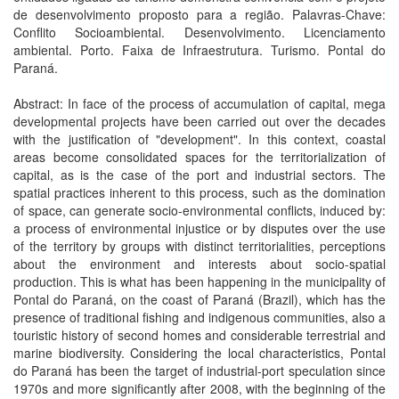
de desenvolvimento proposto para a região. Palavras-Chave:
Conflito Socioambiental. Desenvolvimento. Licenciamento
ambiental. Porto. Faixa de Infraestrutura. Turismo. Pontal do
Paraná.
Abstract: In face of the process of accumulation of capital, mega
developmental projects have been carried out over the decades
with the justification of "development". In this context, coastal
areas become consolidated spaces for the territorialization of
capital, as is the case of the port and industrial sectors. The
spatial practices inherent to this process, such as the domination
of space, can generate socio-environmental conflicts, induced by:
a process of environmental injustice or by disputes over the use
of the territory by groups with distinct territorialities, perceptions
about the environment and interests about socio-spatial
production. This is what has been happening in the municipality of
Pontal do Paraná, on the coast of Paraná (Brazil), which has the
presence of traditional fishing and indigenous communities, also a
touristic history of second homes and considerable terrestrial and
marine biodiversity. Considering the local characteristics, Pontal
do Paraná has been the target of industrial-port speculation since
1970s and more significantly after 2008, with the beginning of the