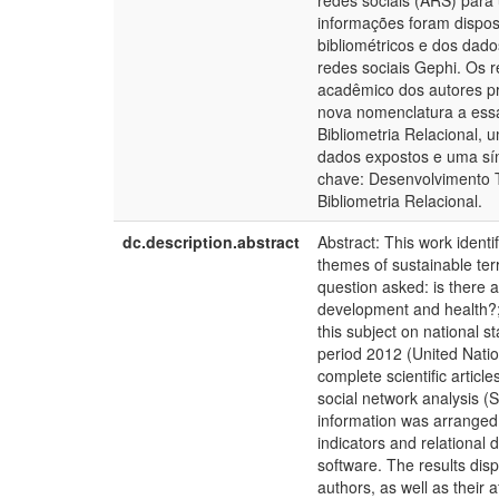
redes sociais (ARS) para 
informações foram dispos
bibliométricos e dos dado
redes sociais Gephi. Os r
acadêmico dos autores pr
nova nomenclatura a essa 
Bibliometria Relacional,
dados expostos e uma sín
chave: Desenvolvimento Te
Bibliometria Relacional.
dc.description.abstract
Abstract: This work ident
themes of sustainable terri
question asked: is there a
development and health?;
this subject on national s
period 2012 (United Nati
complete scientific articl
social network analysis (S
information was arranged 
indicators and relational
software. The results dis
authors, as well as their 