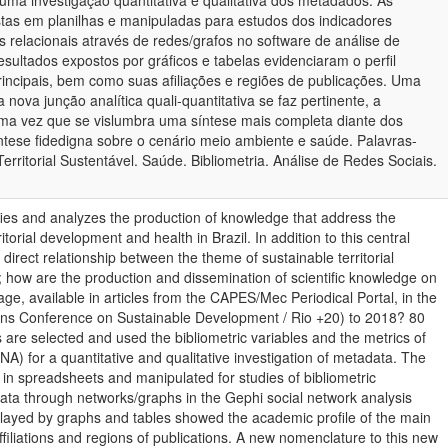
uma investigação quantitativa e qualitativa dos metadados. As
tas em planilhas e manipuladas para estudos dos indicadores
s relacionais através de redes/grafos no software de análise de
esultados expostos por gráficos e tabelas evidenciaram o perfil
incipais, bem como suas afiliações e regiões de publicações. Uma
nova junção analítica quali-quantitativa se faz pertinente, a
 uma vez que se vislumbra uma síntese mais completa diante dos
tese fidedigna sobre o cenário meio ambiente e saúde. Palavras-
rritorial Sustentável. Saúde. Bibliometria. Análise de Redes Sociais.
ifies and analyzes the production of knowledge that address the
torial development and health in Brazil. In addition to this central
 direct relationship between the theme of sustainable territorial
 how are the production and dissemination of scientific knowledge on
tage, available in articles from the CAPES/Mec Periodical Portal, in the
ons Conference on Sustainable Development / Rio +20) to 2018? 80
es are selected and used the bibliometric variables and the metrics of
NA) for a quantitative and qualitative investigation of metadata. The
in spreadsheets and manipulated for studies of bibliometric
 data through networks/graphs in the Gephi social network analysis
played by graphs and tables showed the academic profile of the main
affiliations and regions of publications. A new nomenclature to this new