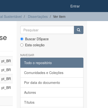
Entrar
l Sustentável
Dissertações
Ver item
ise
Buscar DSpace
Esta coleção
NAVEGAR
pt_BR
Todo o repositório
pt_BR
Comunidades e Coleções
pt_BR
Por data do documento
pt_BR
Autores
Títulos