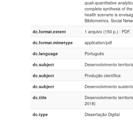
quali-quantitative analytic
complete synthesis of the
health scenario is envisa
Bibliometrics. Social Netw
dc.format.extent
1 arquivo (150 p.) : PDF.
dc.format.mimetype
application/pdf
dc.language
Português
dc.subject
Desenvolvimento territoria
dc.subject
Produção científica
dc.subject
Desenvolvimento sustent
dc.title
Desenvolvimento territori
2018)
dc.type
Dissertação Digital