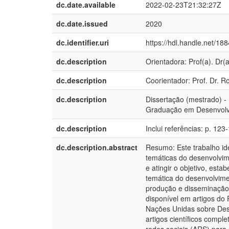
dc.date.available
2022-02-23T21:32:27Z
dc.date.issued
2020
dc.identifier.uri
https://hdl.handle.net/18
dc.description
Orientadora: Prof(a). Dr(
dc.description
Coorientador: Prof. Dr. R
dc.description
Dissertação (mestrado) -
Graduação em Desenvolvim
dc.description
Inclui referências: p. 123
dc.description.abstract
Resumo: Este trabalho id
temáticas do desenvolvimen
e atingir o objetivo, est
temática do desenvolvimen
produção e disseminação 
disponível em artigos do
Nações Unidas sobre Des
artigos científicos comple