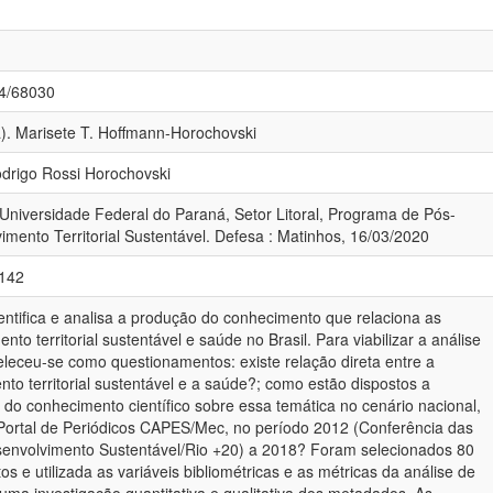
84/68030
a). Marisete T. Hoffmann-Horochovski
odrigo Rossi Horochovski
 Universidade Federal do Paraná, Setor Litoral, Programa de Pós-
ento Territorial Sustentável. Defesa : Matinhos, 16/03/2020
-142
entifica e analisa a produção do conhecimento que relaciona as
to territorial sustentável e saúde no Brasil. Para viabilizar a análise
abeleceu-se como questionamentos: existe relação direta entre a
to territorial sustentável e a saúde?; como estão dispostos a
do conhecimento científico sobre essa temática no cenário nacional,
 Portal de Periódicos CAPES/Mec, no período 2012 (Conferência das
envolvimento Sustentável/Rio +20) a 2018? Foram selecionados 80
tos e utilizada as variáveis bibliométricas e as métricas da análise de