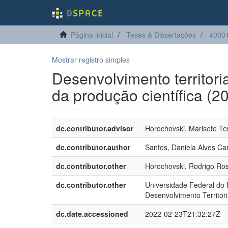
Página inicial
Teses & Dissertações
40001
Mostrar registro simples
Desenvolvimento territori
da produção científica (2
dc.contributor.advisor
Horochovski, Marisete Te
dc.contributor.author
Santos, Daniela Alves Ca
dc.contributor.other
Horochovski, Rodrigo Ros
dc.contributor.other
Universidade Federal do
Desenvolvimento Territori
dc.date.accessioned
2022-02-23T21:32:27Z