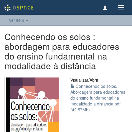
Toggl
navig
Ver item
Conhecendo os solos :
abordagem para educadores
do ensino fundamental na
modalidade à distância
Visualizar/
Abrir
Conhecendo os solos.
Abordagem para educadores
do ensino fundamental na
modalidade a distancia.pdf
(42.57Mb)