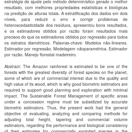
estratégia de ajuste pelo método determinístico gerado o melhor
resultado, com melhores propriedades estatísticas e biológicas
na predição de alturas totais. A estratificação dos dados em dois
níveis, para reduzir o erro e corrigir problemas de
heteroscedasticidade dos resíduos, apresentou bons resultados,
e os estimadores obtidos por razão foram resultados mais
precisos do que os estimadores obtidos por regressão para todos
os estratos diamétricos. Palavras-chave: Modelos não-lineares.
Estimador por regressão. Modelagem nãoparamétrica. Estimador
por razão. Manejo florestal madeireiro.
Abstract: The Amazon rainforest is estimated to be one of the
forests with the greatest diversity of forest species on the planet,
some of which are of commercial interest due to the quality and
high value of its wood, which is why good biometric estimators are
required to support good planning and exploration with minimal
impact. The Sustainable Forest Management of specific areas
under a concession regime must be subsidized by accurate
biometric estimators. Thus, the present work had the general
objective of evaluating, analyzing and comparing methods for
adjusting total height, tapering and commercial volume
estimators, regarding the performance and biological consistency
of their estimates for commercially exploited species in the