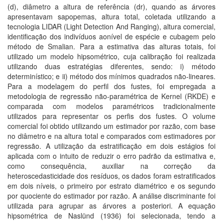
(d), diâmetro a altura de referência (dr), quando as árvores
apresentavam sapopemas, altura total, coletada utilizando a
tecnologia LIDAR (Light Detection And Ranging), altura comercial,
identificação dos indivíduos aonível de espécie e cubagem pelo
método de Smalian. Para a estimativa das alturas totais, foi
utilizado um modelo hipsométrico, cuja calibração foi realizada
utilizando duas estratégias diferentes, sendo: i) método
determinístico; e ii) método dos mínimos quadrados não-lineares.
Para a modelagem do perfil dos fustes, foi empregada a
metodologia de regressão não-paramétrica de Kernel (RKDE) e
comparada com modelos paramétricos tradicionalmente
utilizados para representar os perfis dos fustes. O volume
comercial foi obtido utilizando um estimador por razão, com base
no diâmetro e na altura total e comparados com estimadores por
regressão. A utilização da estratificação em dois estágios foi
aplicada com o intuito de reduzir o erro padrão da estimativa e,
como consequência, auxiliar na correção da
heteroscedasticidade dos resíduos, os dados foram estratificados
em dois níveis, o primeiro por estrato diamétrico e os segundo
por quociente do estimador por razão. A análise discriminante foi
utilizada para agrupar as árvores a posteriori. A equação
hipsométrica de Naslünd (1936) foi selecionada, tendo a