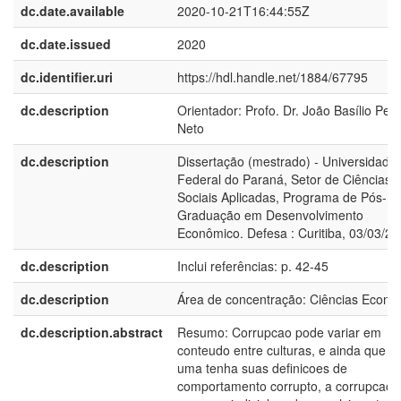
dc.date.available
2020-10-21T16:44:55Z
dc.date.issued
2020
dc.identifier.uri
https://hdl.handle.net/1884/67795
dc.description
Orientador: Profo. Dr. João Basílio Per
Neto
dc.description
Dissertação (mestrado) - Universidade
Federal do Paraná, Setor de Ciências
Sociais Aplicadas, Programa de Pós-
Graduação em Desenvolvimento
Econômico. Defesa : Curitiba, 03/03/2
dc.description
Inclui referências: p. 42-45
dc.description
Área de concentração: Ciências Econô
dc.description.abstract
Resumo: Corrupcao pode variar em
conteudo entre culturas, e ainda que c
uma tenha suas definicoes de
comportamento corrupto, a corrupcao e