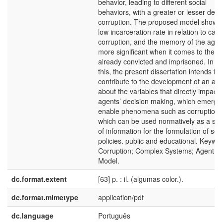
behavior, leading to different social
behaviors, with a greater or lesser degr
corruption. The proposed model shows
low incarceration rate in relation to cas
corruption, and the memory of the agen
more significant when it comes to the a
already convicted and imprisoned. In vi
this, the present dissertation intends to
contribute to the development of an ana
about the variables that directly impact 
agents’ decision making, which emerge
enable phenomena such as corruption,
which can be used normatively as a so
of information for the formulation of sec
policies. public and educational. Keywo
Corruption; Complex Systems; Agent 
Model.
dc.format.extent
[63] p. : il. (algumas color.).
dc.format.mimetype
application/pdf
dc.language
Português