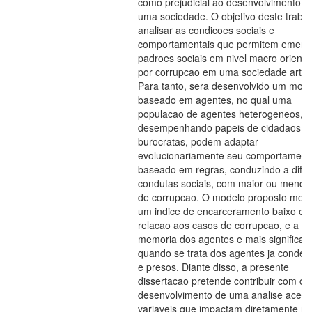
como prejudicial ao desenvolvimento d
uma sociedade. O objetivo deste trabal
analisar as condicoes sociais e
comportamentais que permitem emergi
padroes sociais em nivel macro orient
por corrupcao em uma sociedade artific
Para tanto, sera desenvolvido um mod
baseado em agentes, no qual uma
populacao de agentes heterogeneos,
desempenhando papeis de cidadaos e
burocratas, podem adaptar
evolucionariamente seu comportament
baseado em regras, conduzindo a dife
condutas sociais, com maior ou menor
de corrupcao. O modelo proposto most
um indice de encarceramento baixo e
relacao aos casos de corrupcao, e a
memoria dos agentes e mais significati
quando se trata dos agentes ja conde
e presos. Diante disso, a presente
dissertacao pretende contribuir com o
desenvolvimento de uma analise acerc
variaveis que impactam diretamente na