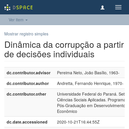
Toggl
navig
Ver item
Mostrar registro simples
Dinâmica da corrupção a partir
de decisões individuais
dc.contributor.advisor
Pereima Neto, João Basílio, 1963-
dc.contributor.author
Andretta, Fernando Henrique, 1970-
dc.contributor.other
Universidade Federal do Paraná. Setor
Ciências Sociais Aplicadas. Programa 
Pós-Graduação em Desenvolvimento
Econômico
dc.date.accessioned
2020-10-21T16:44:55Z