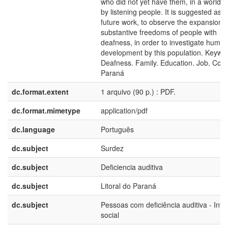
who did not yet have them, in a world bu
by listening people. It is suggested as a
future work, to observe the expansion o
substantive freedoms of people with
deafness, in order to investigate huma
development by this population. Keywo
Deafness. Family. Education. Job. Coas
Paraná
dc.format.extent
1 arquivo (90 p.) : PDF.
dc.format.mimetype
application/pdf
dc.language
Português
dc.subject
Surdez
dc.subject
Deficiencia auditiva
dc.subject
Litoral do Paraná
dc.subject
Pessoas com deficiência auditiva - Inte
social