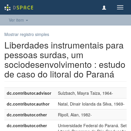
Toggl
navig
Ver item
Mostrar registro simples
Liberdades instrumentais para
pessoas surdas, um
sociodesenvolvimento : estudo
de caso do litoral do Paraná
dc.contributor.advisor
Sulzbach, Mayra Taiza, 1964-
dc.contributor.author
Natal, Dinair Iolanda da Silva, 1969-
dc.contributor.other
Ripoll, Alan, 1982-
dc.contributor.other
Universidade Federal do Paraná. Setor