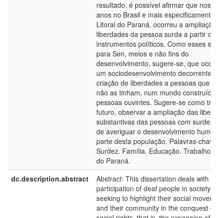
resultado, é possível afirmar que nos ú
anos no Brasil e mais especificamente 
Litoral do Paraná, ocorreu a ampliação
liberdades da pessoa surda a partir de
instrumentos políticos. Como esses são
para Sen, meios e não fins do
desenvolvimento, sugere-se, que ocor
um sociodesenvolvimento decorrente 
criação de liberdades a pessoas que a
não as tinham, num mundo construído 
pessoas ouvintes. Sugere-se como tra
futuro, observar a ampliação das liber
substantivas das pessoas com surdez, 
de averiguar o desenvolvimento human
parte desta população. Palavras-chave
Surdez. Família. Educação. Trabalho. Li
do Paraná.
dc.description.abstract
Abstract: This dissertation deals with th
participation of deaf people in society,
seeking to highlight their social movem
and their community in the conquest of
social rights, that is, the expansion of