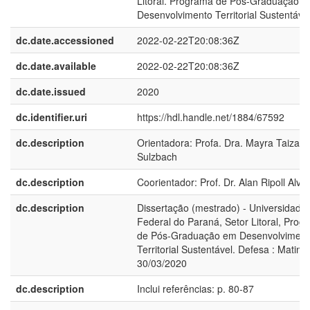
Litoral. Programa de Pós-Graduação 
Desenvolvimento Territorial Sustentáve
dc.date.accessioned
2022-02-22T20:08:36Z
dc.date.available
2022-02-22T20:08:36Z
dc.date.issued
2020
dc.identifier.uri
https://hdl.handle.net/1884/67592
dc.description
Orientadora: Profa. Dra. Mayra Taiza
Sulzbach
dc.description
Coorientador: Prof. Dr. Alan Ripoll Alve
dc.description
Dissertação (mestrado) - Universidade
Federal do Paraná, Setor Litoral, Prog
de Pós-Graduação em Desenvolviment
Territorial Sustentável. Defesa : Matinh
30/03/2020
dc.description
Inclui referências: p. 80-87