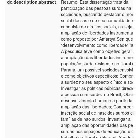
dc.description.abstract
Resumo: Esta dissertação trata da
participação das pessoas surdas na
sociedade, buscando destacar o movi
social dessas e de sua comunidade na
conquista de direitos sociais, ou seja, a
ampliação de liberdades instrumentais,
como proposto por Amartya Sen que tr
"desenvolvimento como liberdade" hu
A pesquisa teve como objetivo geral an
a ampliação das liberdades instrument
população surda residente no litoral do
Paraná, um possível sociodesenvolvim
e como objetivos específicos: Compre
a surdez no seu aspecto clínico e social
Investigar as políticas públicas direcio
à pessoa com surdez no Brasil; Observ
desenvolvimento humano a partir da
ampliação das liberdades; Compreende
inserção social de nascidos surdos em
famílias de não surdos; Investigar a
ampliação das oportunidades das pes
surdas nos espaços de educação e de
trabalho no litoral do Paraná. Sendo u