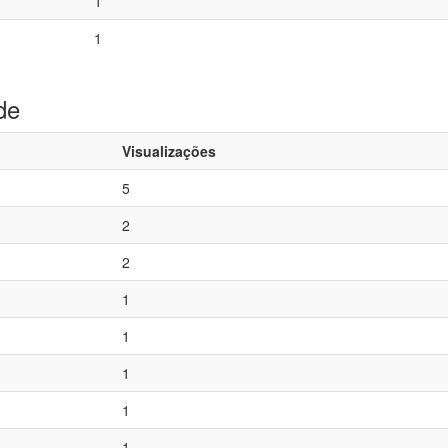
1
1
de
Visualizações
5
2
2
1
1
1
1
1