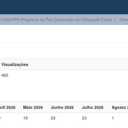
016047P0 Programa de Pós-Graduação em Educação Física
Diss
Visualizações
462
ril 2026
Maio 2026
Junho 2026
Julho 2026
Agosto 
0
19
23
23
1