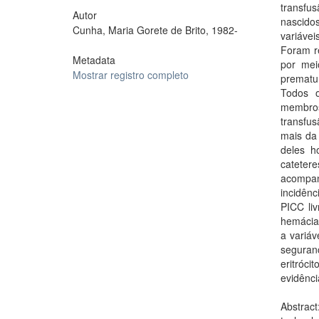
transfus
Autor
nascido
Cunha, Maria Gorete de Brito, 1982-
variáve
Foram r
Metadata
por mei
Mostrar registro completo
prematu
Todos o
membros
transfu
mais da
deles h
cateter
acompan
incidênc
PICC li
hemácia
a variáv
seguran
eritróc
evidênci
Abstract