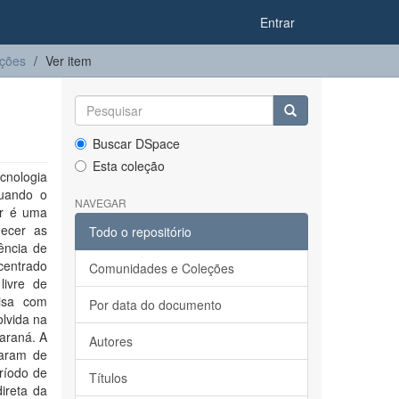
Entrar
ações
Ver item
Buscar DSpace
Esta coleção
ecnologia
Quando o
NAVEGAR
er é uma
hecer as
Todo o repositório
ência de
ncentrado
Comunidades e Coleções
livre de
uisa com
Por data do documento
olvida na
Paraná. A
Autores
taram de
ríodo de
Títulos
ireta da