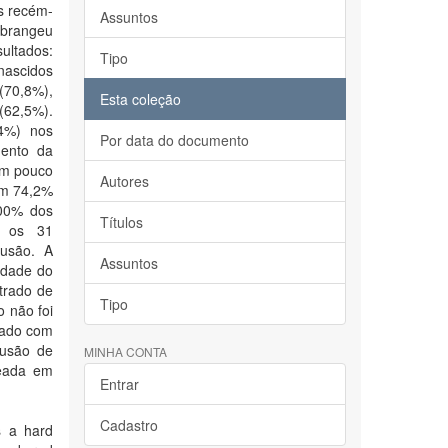
os recém-
Assuntos
abrangeu
ultados:
Tipo
nascidos
(70,8%),
Esta coleção
(62,5%).
,4%) nos
Por data do documento
mento da
Em pouco
Autores
em 74,2%
100% dos
Títulos
re os 31
fusão. A
Assuntos
idade do
trado de
Tipo
 não foi
izado com
fusão de
MINHA CONTA
seada em
Entrar
Cadastro
s a hard