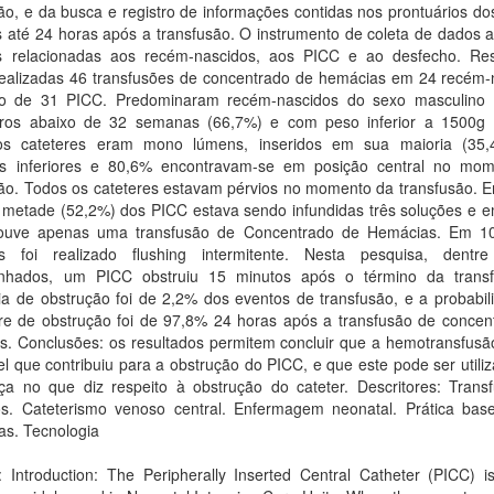
ão, e da busca e registro de informações contidas nos prontuários d
s até 24 horas após a transfusão. O instrumento de coleta de dados 
is relacionadas aos recém-nascidos, aos PICC e ao desfecho. Res
ealizadas 46 transfusões de concentrado de hemácias em 24 recém-
o de 31 PICC. Predominaram recém-nascidos do sexo masculino 
ros abaixo de 32 semanas (66,7%) e com peso inferior a 1500g 
s cateteres eram mono lúmens, inseridos em sua maioria (35
 inferiores e 80,6% encontravam-se em posição central no mo
são. Todos os cateteres estavam pérvios no momento da transfusão. 
 metade (52,2%) dos PICC estava sendo infundidas três soluções e 
ouve apenas uma transfusão de Concentrado de Hemácias. Em 
es foi realizado flushing intermitente. Nesta pesquisa, dent
hados, um PICC obstruiu 15 minutos após o término da trans
ia de obstrução foi de 2,2% dos eventos de transfusão, e a probabil
vre de obstrução foi de 97,8% 24 horas após a transfusão de concen
s. Conclusões: os resultados permitem concluir que a hemotransfusão
el que contribuiu para a obstrução do PICC, e que este pode ser util
ça no que diz respeito à obstrução do cateter. Descritores: Trans
itos. Cateterismo venoso central. Enfermagem neonatal. Prática ba
as. Tecnologia
: Introduction: The Peripherally Inserted Central Catheter (PICC) i