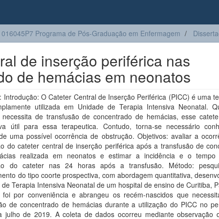
1016045P7 Programa de Pós-Graduação em Enfermagem
Dissert
ral de inserção periférica nas
ado de hemácias em neonatos
Introdução: O Cateter Central de Inserção Periférica (PICC) é uma t
plamente utilizada em Unidade de Terapia Intensiva Neonatal. 
 necessita de transfusão de concentrado de hemácias, esse catet
tiva útil para essa terapeutica. Contudo, torna-se necessário con
de uma possível ocorrência de obstrução. Objetivos: avaliar a ocorr
o do cateter central de inserção periférica após a transfusão de co
cias realizada em neonatos e estimar a incidência e o tempo 
ão do cateter nas 24 horas após a transfusão. Método: pesq
ento do tipo coorte prospectiva, com abordagem quantitativa, desenv
de Terapia Intensiva Neonatal de um hospital de ensino de Curitiba, 
 foi por conveniência e abrangeu os recém-nascidos que necessi
são de concentrado de hemácias durante a utilização do PICC no pe
 a julho de 2019. A coleta de dados ocorreu mediante observação d