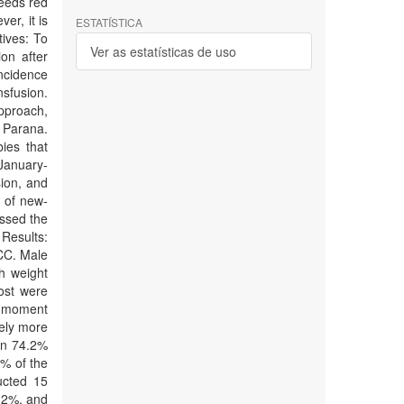
eeds red
ver, it is
ESTATÍSTICA
tives: To
Ver as estatísticas de uso
on after
incidence
nsfusion.
approach,
, Parana.
ies that
 January-
sion, and
s of new-
assed the
 Results:
CC. Male
h weight
ost were
he moment
rely more
 in 74.2%
0% of the
ucted 15
2.2%, and