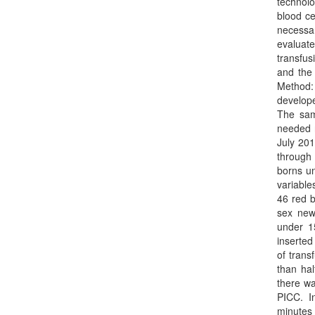
technolo
blood cel
necessar
evaluate
transfus
and the 
Method: 
develope
The sam
needed r
July 201
through 
borns un
variable
46 red 
sex new
under 1
inserted
of trans
than hal
there wa
PICC. I
minutes 