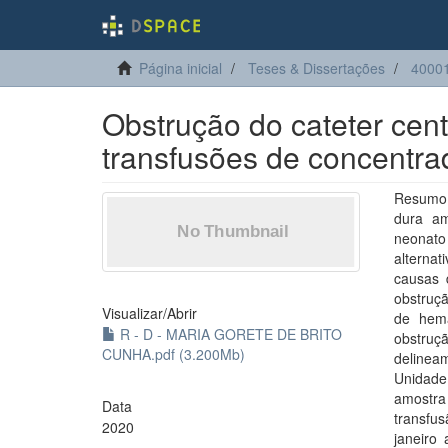
Página inicial
Teses & Dissertações
4000
Obstrução do cateter cent
transfusões de concentr
Resumo: 
dura am
neonato
alterna
causas 
obstruçã
Visualizar/
Abrir
de hemá
R - D - MARIA GORETE DE BRITO
obstruç
CUNHA.pdf (3.200Mb)
delineam
Unidade 
amostra
Data
transfu
2020
janeiro