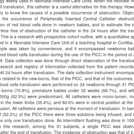
gy widely used in Neonatal Intensive Care Units. When the neonate n
l transfusion, this catheter is a useful alternative for this therapy. Howe
y to know the causes of a possible occurrence of obstruction. Objec
 the occurrence of Peripherally Inserted Central Catheter obstructi
ion of red blood cells done in newborn babies, and to estimate the 
time free of obstruction of the catheter in the 24 hours after the tra
This is a research with prospective cohort outline, with a quantitative 
d in a Neonatal Intensive Care Unit of a teaching hospital in Curitiba
ple was taken by convenience, and it encompassed newborns bab
ed blood cells transfusion during the use of the PICC in the period of
9. Data collection was done through direct observation of the transfu
search and registry of information collected from the patient record
til 24 hours after transfusion. The data collection instrument encomp
s related to the new-borns, that of the PICC, and that of the outcomes.
blood cells transfusion were performed on 24 newborns through 31 PI
-borns (70.8%), premature babies under 32 weeks (66.7%), and wit
500g (62.5%) were predominant. All catheters were mono-lumen, m
 in the lower limbs (35.4%), and 80.6% were in central position at t
fusion. All catheters were pervious at the moment of transfusion. In ba
f (52.2%) of the PICC there were three solutions being infused, and
s only one transfusion done. An intermittent flushing was done in 10
n this research, among the 31 subjects, a single PICC was obstr
after the end of transfusion. The incidence of obstruction was that of 