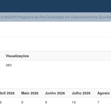
1016024P0 Programa de Pós-Graduação em Desenvolvimento Econôm
Visualizações
383
bril 2026
Maio 2026
Junho 2026
Julho 2026
Agosto 
6
9
9
16
7