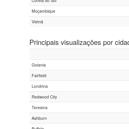
Coreia do Sul
Moçambique
Vietnã
Principais visualizações por cida
Goiania
Fairfield
Londrina
Redwood City
Teresina
Ashburn
Buffalo