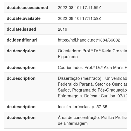
dc.date.accessioned
2022-08-10T17:11:59Z
dc.date.available
2022-08-10T17:11:59Z
dc.date.issued
2019
dc.identifier.uri
https://hdl.handle.net/1884/66602
dc.description
Orientadora: Prof.ª Dr.ª Karla Crozeta
Figueiredo
dc.description
Coorientador: Prof.ª Dr.ª Aida Maris Pe
dc.description
Dissertação (mestrado) - Universidade
Federal do Paraná, Setor de Ciências 
Saúde, Programa de Pós-Graduação 
Enfermagem. Defesa : Curitiba, 07/10/
dc.description
Inclui referências: p. 57-65
dc.description
Área de concentração: Prática Profissio
de Enfermagem