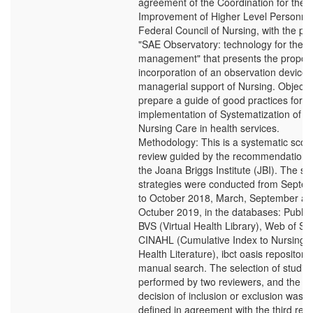
agreement of the Coordination for the
Improvement of Higher Level Personnel
Federal Council of Nursing, with the pro
"SAE Observatory: technology for the
management" that presents the proposa
incorporation of an observation device 
managerial support of Nursing. Objecti
prepare a guide of good practices for t
implementation of Systematization of
Nursing Care in health services.
Methodology: This is a systematic scop
review guided by the recommendations
the Joana Briggs Institute (JBI). The se
strategies were conducted from Septe
to October 2018, March, September a
Octuber 2019, in the databases: PubM
BVS (Virtual Health Library), Web of Sc
CINAHL (Cumulative Index to Nursing 
Health Literature), ibct oasis repository
manual search. The selection of studie
performed by two reviewers, and the
decision of inclusion or exclusion was
defined in agreement with the third revi