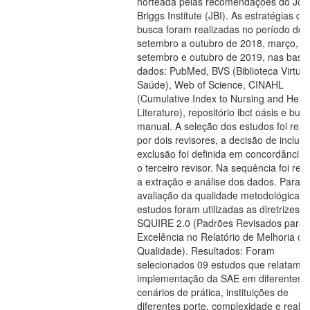
norteada pelas recomendações do Joa
Briggs Institute (JBI). As estratégias de
busca foram realizadas no período de
setembro a outubro de 2018, março,
setembro e outubro de 2019, nas base
dados: PubMed, BVS (Biblioteca Virtua
Saúde), Web of Science, CINAHL
(Cumulative Index to Nursing and Heal
Literature), repositório ibct oásis e bus
manual. A seleção dos estudos foi real
por dois revisores, a decisão de inclus
exclusão foi definida em concordância
o terceiro revisor. Na sequência foi rea
a extração e análise dos dados. Para
avaliação da qualidade metodológica d
estudos foram utilizadas as diretrizes d
SQUIRE 2.0 (Padrões Revisados para
Excelência no Relatório de Melhoria da
Qualidade). Resultados: Foram
selecionados 09 estudos que relatam
implementação da SAE em diferentes
cenários de prática, instituições de
diferentes porte, complexidade e reali