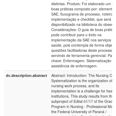
distintas. Produto: Foi elaborado um gu
boas práticas composto por: elementos
SAE, fluxograma de processo, roteiro 
implementação e checklist, que será
disponibilizado na biblioteca do observa
Considerações: O guia de boas prática
pode contribuir para o êxito na
implementação da SAE nos serviços d
saúde, pois contempla de forma objeti
questões facilitadoras deste processo
servindo de ferramenta gerencial. Pala
chave: Enfermagem. Sistematização d
assistência de enfermagem.
dc.description.abstract
Abstract: Introduction: The Nursing Car
Systematization is the organization of t
nursing work process, and its
implementation is a challenge for healt
institutions. This study results from the 
subproject of Edital 01/17 of the Gradu
Program in Nursing - Professional Mast
the Federal University of Paraná /