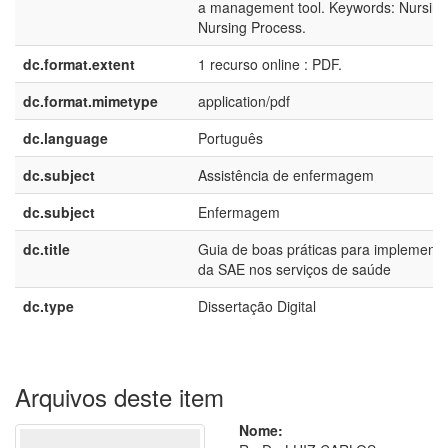
a management tool. Keywords: Nursing
Nursing Process.
dc.format.extent
1 recurso online : PDF.
dc.format.mimetype
application/pdf
dc.language
Português
dc.subject
Assistência de enfermagem
dc.subject
Enfermagem
dc.title
Guia de boas práticas para implement
da SAE nos serviços de saúde
dc.type
Dissertação Digital
Arquivos deste item
Nome: