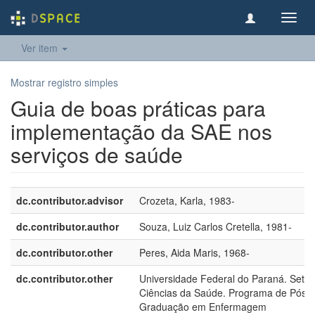
Toggl
navig
Ver item
Mostrar registro simples
Guia de boas práticas para
implementação da SAE nos
serviços de saúde
dc.contributor.advisor
Crozeta, Karla, 1983-
dc.contributor.author
Souza, Luiz Carlos Cretella, 1981-
dc.contributor.other
Peres, Aida Maris, 1968-
dc.contributor.other
Universidade Federal do Paraná. Setor
Ciências da Saúde. Programa de Pós-
Graduação em Enfermagem