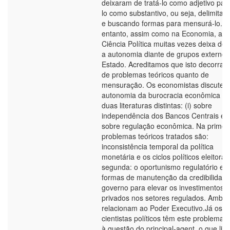
deixaram de tratá-lo como adjetivo para
lo como substantivo, ou seja, delimitan
e buscando formas para mensurá-lo. 
entanto, assim como na Economia, a
Ciência Política muitas vezes deixa de t
a autonomia diante de grupos externos
Estado. Acreditamos que isto decorra t
de problemas teóricos quanto de
mensuração. Os economistas discutem
autonomia da burocracia econômica e
duas literaturas distintas: (i) sobre
independência dos Bancos Centrais e (i
sobre regulação econômica. Na primeir
problemas teóricos tratados são:
inconsistência temporal da política
monetária e os ciclos políticos eleitorai
segunda: o oportunismo regulatório e
formas de manutenção da credibilidad
governo para elevar os investimentos
privados nos setores regulados. Ambos
relacionam ao Poder Executivo.Já os
cientistas políticos têm este problema l
à questão do principal-agent, o que limi