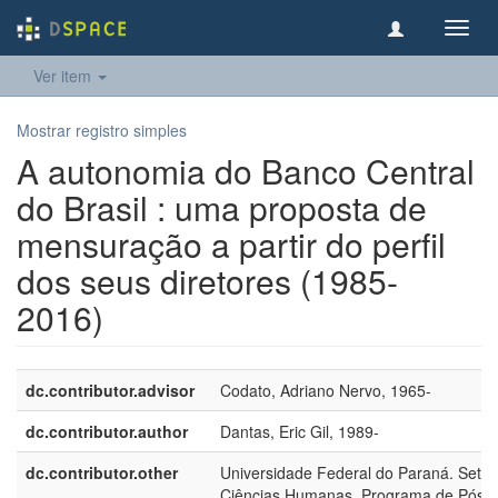
Toggl
navig
Ver item
Mostrar registro simples
A autonomia do Banco Central
do Brasil : uma proposta de
mensuração a partir do perfil
dos seus diretores (1985-
2016)
dc.contributor.advisor
Codato, Adriano Nervo, 1965-
dc.contributor.author
Dantas, Eric Gil, 1989-
dc.contributor.other
Universidade Federal do Paraná. Setor
Ciências Humanas. Programa de Pós-