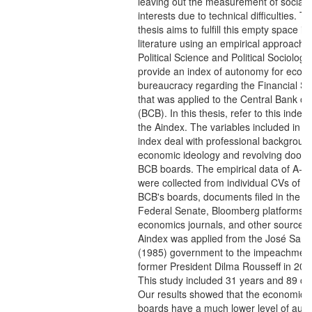
leaving out the measurement of social
interests due to technical difficulties. Th
thesis aims to fulfill this empty space in
literature using an empirical approach o
Political Science and Political Sociolog
provide an index of autonomy for econ
bureaucracy regarding the Financial S
that was applied to the Central Bank of 
(BCB). In this thesis, refer to this index
the Aindex. The variables included in A
index deal with professional backgroun
economic ideology and revolving door o
BCB boards. The empirical data of A-i
were collected from individual CVs of f
BCB's boards, documents filed in the
Federal Senate, Bloomberg platforms,
economics journals, and other sources
Aindex was applied from the José Sarn
(1985) government to the impeachment
former President Dilma Rousseff in 201
This study included 31 years and 89 ca
Our results showed that the economic p
boards have a much lower level of au