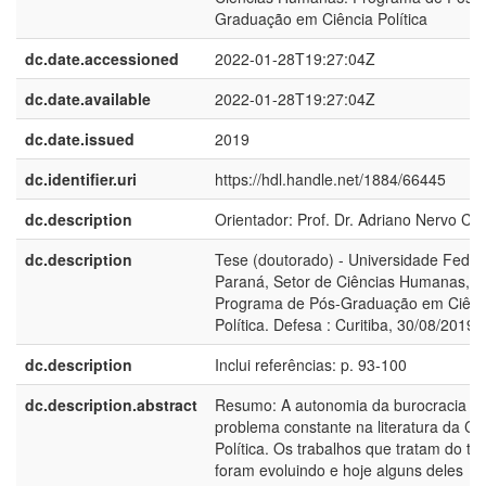
Graduação em Ciência Política
dc.date.accessioned
2022-01-28T19:27:04Z
dc.date.available
2022-01-28T19:27:04Z
dc.date.issued
2019
dc.identifier.uri
https://hdl.handle.net/1884/66445
dc.description
Orientador: Prof. Dr. Adriano Nervo Co
dc.description
Tese (doutorado) - Universidade Feder
Paraná, Setor de Ciências Humanas,
Programa de Pós-Graduação em Ciênc
Política. Defesa : Curitiba, 30/08/2019
dc.description
Inclui referências: p. 93-100
dc.description.abstract
Resumo: A autonomia da burocracia é
problema constante na literatura da Ci
Política. Os trabalhos que tratam do t
foram evoluindo e hoje alguns deles