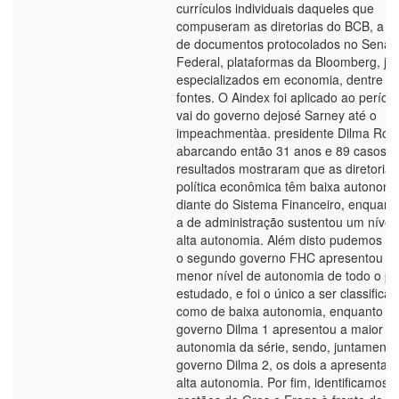
currículos individuais daqueles que
compuseram as diretorias do BCB, a pa
de documentos protocolados no Senad
Federal, plataformas da Bloomberg, jor
especializados em economia, dentre ou
fontes. O Aindex foi aplicado ao períod
vai do governo dejosé Sarney até o
impeachmentàa. presidente Dilma Rous
abarcando então 31 anos e 89 casos. 
resultados mostraram que as diretorias
política econômica têm baixa autonomi
diante do Sistema Financeiro, enquant
a de administração sustentou um nível
alta autonomia. Além disto pudemos ve
o segundo governo FHC apresentou o
menor nível de autonomia de todo o pe
estudado, e foi o único a ser classifica
como de baixa autonomia, enquanto q
governo Dilma 1 apresentou a maior
autonomia da série, sendo, juntamente
governo Dilma 2, os dois a apresentar
alta autonomia. Por fim, identificamos 