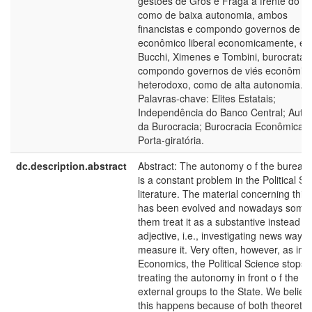
gestões de Gros e Fraga à frente do 
como de baixa autonomia, ambos
financistas e compondo governos de vi
econômico liberal economicamente, e
Bucchi, Ximenes e Tombini, burocratas
compondo governos de viés econômic
heterodoxo, como de alta autonomia.
Palavras-chave: Elites Estatais;
Independência do Banco Central; Auto
da Burocracia; Burocracia Econômica;
Porta-giratória.
dc.description.abstract
Abstract: The autonomy o f the bureau
is a constant problem in the Political S
literature. The material concerning this 
has been evolved and nowadays some 
them treat it as a substantive instead o
adjective, i.e., investigating news ways 
measure it. Very often, however, as in
Economics, the Political Science stops
treating the autonomy in front o f the
external groups to the State. We believ
this happens because of both theoretic