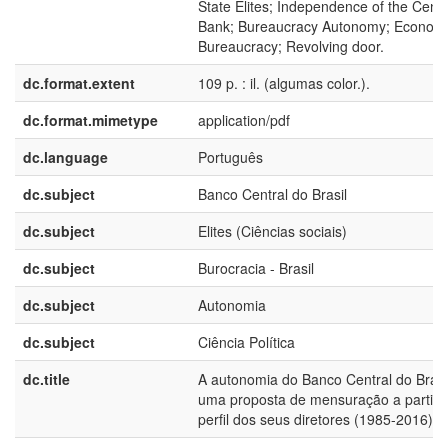
State Elites; Independence of the Centr
Bank; Bureaucracy Autonomy; Econom
Bureaucracy; Revolving door.
dc.format.extent
109 p. : il. (algumas color.).
dc.format.mimetype
application/pdf
dc.language
Português
dc.subject
Banco Central do Brasil
dc.subject
Elites (Ciências sociais)
dc.subject
Burocracia - Brasil
dc.subject
Autonomia
dc.subject
Ciência Política
dc.title
A autonomia do Banco Central do Brasil
uma proposta de mensuração a partir 
perfil dos seus diretores (1985-2016)