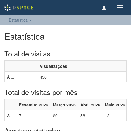
Toggl
navig
Estatística
Estatística
Total de visitas
Visualizações
A ...
458
Total de visitas por mês
Fevereiro 2026
Março 2026
Abril 2026
Maio 2026
A ...
7
29
58
13
Arquivos visitados