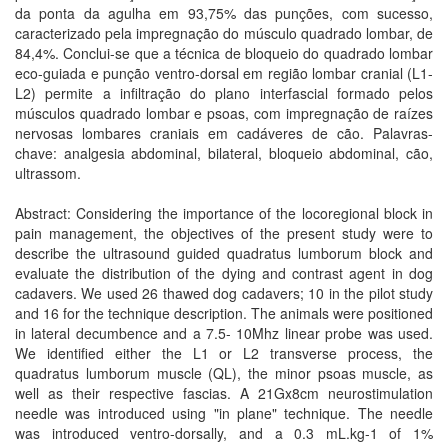
da ponta da agulha em 93,75% das punções, com sucesso,
caracterizado pela impregnação do músculo quadrado lombar, de
84,4%. Conclui-se que a técnica de bloqueio do quadrado lombar
eco-guiada e punção ventro-dorsal em região lombar cranial (L1-
L2) permite a infiltração do plano interfascial formado pelos
músculos quadrado lombar e psoas, com impregnação de raízes
nervosas lombares craniais em cadáveres de cão. Palavras-
chave: analgesia abdominal, bilateral, bloqueio abdominal, cão,
ultrassom.
Abstract: Considering the importance of the locoregional block in
pain management, the objectives of the present study were to
describe the ultrasound guided quadratus lumborum block and
evaluate the distribution of the dying and contrast agent in dog
cadavers. We used 26 thawed dog cadavers; 10 in the pilot study
and 16 for the technique description. The animals were positioned
in lateral decumbence and a 7.5- 10Mhz linear probe was used.
We identified either the L1 or L2 transverse process, the
quadratus lumborum muscle (QL), the minor psoas muscle, as
well as their respective fascias. A 21Gx8cm neurostimulation
needle was introduced using "in plane" technique. The needle
was introduced ventro-dorsally, and a 0.3 mL.kg-1 of 1%