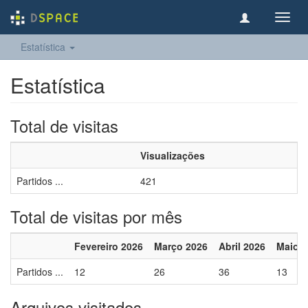
Toggl
navig
Estatística
Estatística
Total de visitas
Visualizações
Partidos ...
421
Total de visitas por mês
Fevereiro 2026
Março 2026
Abril 2026
Maio 2
Partidos ...
12
26
36
13
Arquivos visitados