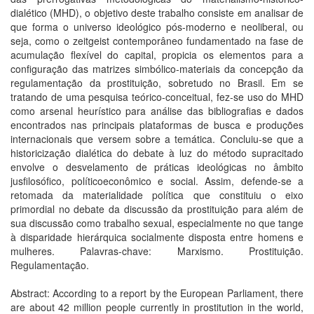
dialético (MHD), o objetivo deste trabalho consiste em analisar de
que forma o universo ideológico pós-moderno e neoliberal, ou
seja, como o zeitgeist contemporâneo fundamentado na fase de
acumulação flexível do capital, propicia os elementos para a
configuração das matrizes simbólico-materiais da concepção da
regulamentação da prostituição, sobretudo no Brasil. Em se
tratando de uma pesquisa teórico-conceitual, fez-se uso do MHD
como arsenal heurístico para análise das bibliografias e dados
encontrados nas principais plataformas de busca e produções
internacionais que versem sobre a temática. Concluiu-se que a
historicização dialética do debate à luz do método supracitado
envolve o desvelamento de práticas ideológicas no âmbito
jusfilosófico, políticoeconômico e social. Assim, defende-se a
retomada da materialidade política que constituiu o eixo
primordial no debate da discussão da prostituição para além de
sua discussão como trabalho sexual, especialmente no que tange
à disparidade hierárquica socialmente disposta entre homens e
mulheres. Palavras-chave: Marxismo. Prostituição.
Regulamentação.
Abstract: According to a report by the European Parliament, there
are about 42 million people currently in prostitution in the world,