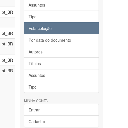
Assuntos
pt_BR
Tipo
Esta coleção
pt_BR
Por data do documento
pt_BR
Autores
pt_BR
Títulos
pt_BR
Assuntos
Tipo
MINHA CONTA
Entrar
Cadastro