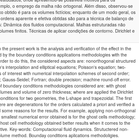
emplo, o emprego da malha não ortogonal. Além disso, observou-se
o obtido é para os volumes fictícios; enquanto de um modo geral, os
ordens aparente e efetiva obtidas são para a técnica de balanço de
: Dinâmica dos fluidos computacional. Malhas estruturadas não
lumes finitos. Técnicas de aplicar condições de contorno. Dirichlet e
 the present work is the analysis and verification of the effect in the
ed by the boundary conditions applications methodologies with the
order to do this, the considered aspects are: nonorthogonal structured
s interpolation and elliptical equations; Poisson's equation; two-
s of interest with numerical interpolation schemes of second order;
; Gauss-Seidel; Fortran; double precision; machine round-off error.
 of boundary conditions methodologies considered are: with ghost
lumes and volume of zero thickness; where are applied the Dirichlet
ditions for two geometries, the L-shape and trapezoidal. The first
ere are degenerations for the orders calculated a priori and verified a
ted some reasons for the results. For example, applying non-orthogonal
e smallest numerical error obtained is for the ghost cells methodology;
ghost cell methodology obtained better results when it comes to the
tive. Key-words: Computacional fluid dynamics. Strutuctered non-
volume method. Bounday conditions aplications methodoligies.