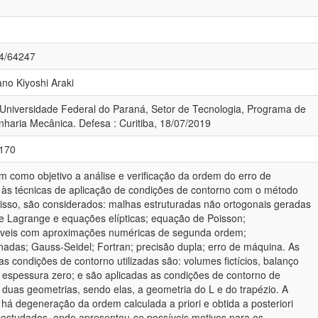
84/64247
ano Kiyoshi Araki
 Universidade Federal do Paraná, Setor de Tecnologia, Programa de
aria Mecânica. Defesa : Curitiba, 18/07/2019
-170
m como objetivo a análise e verificação da ordem do erro de
o às técnicas de aplicação de condições de contorno com o método
a isso, são considerados: malhas estruturadas não ortogonais geradas
de Lagrange e equações elípticas; equação de Poisson;
riáveis com aproximações numéricas de segunda ordem;
adas; Gauss-Seidel; Fortran; precisão dupla; erro de máquina. As
as condições de contorno utilizadas são: volumes fictícios, balanço
espessura zero; e são aplicadas as condições de contorno de
 duas geometrias, sendo elas, a geometria do L e do trapézio. A
 há degeneração da ordem calculada a priori e obtida a posteriori
 estudados, onde apresentou-se possíveis motivos para os