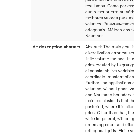
resultados. Como por ex
que o menor erro numéric
melhores valores para as 
volumes. Palavras-chaves
ortogonais. Método dos vo
Neumann
dc.description.abstract
Abstract: The main goal in
discretization error caus
finite volume method. In 
grids created by Lagrange'
dimensional; five variable
coordinate transformation
Further, the applications
volumes, without ghost vo
and Neumann boundary con
main conclusion is that th
posteriori, where it is ci
grids. Other than that, th
while in general, without 
orders apparent and effec
orthogonal grids. Finite 