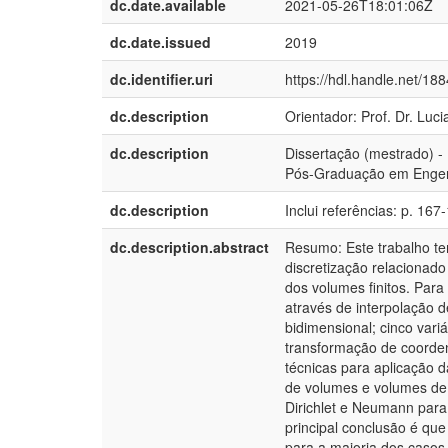
dc.date.available
2021-05-26T18:01:06Z
dc.date.issued
2019
dc.identifier.uri
https://hdl.handle.net/18
dc.description
Orientador: Prof. Dr. Luci
dc.description
Dissertação (mestrado) -
Pós-Graduação em Engenh
dc.description
Inclui referências: p. 167
dc.description.abstract
Resumo: Este trabalho te
discretização relacionad
dos volumes finitos. Par
através de interpolação 
bidimensional; cinco va
transformação de coorden
técnicas para aplicação d
de volumes e volumes de 
Dirichlet e Neumann para
principal conclusão é que
para a maioria dos casos