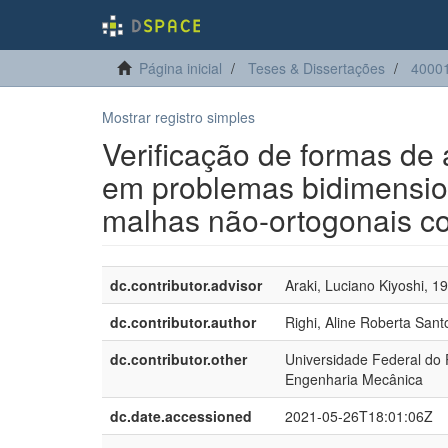
Página inicial
Teses & Dissertações
4000
Mostrar registro simples
Verificação de formas de
em problemas bidimension
malhas não-ortogonais co
dc.contributor.advisor
Araki, Luciano Kiyoshi, 1
dc.contributor.author
Righi, Aline Roberta Sant
dc.contributor.other
Universidade Federal do
Engenharia Mecânica
dc.date.accessioned
2021-05-26T18:01:06Z