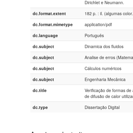
Dirichlet e Neumann.
dc.format.extent
182 p. : il. (algumas color.
dc.format.mimetype
application/pdf
dc.language
Português
dc.subject
Dinamica dos fluidos
dc.subject
Analise de erros (Matema
dc.subject
Cálculos numéricos
dc.subject
Engenharia Mecânica
dc.title
Verificação de formas de
de difusão de calor util
dc.type
Dissertação Digital