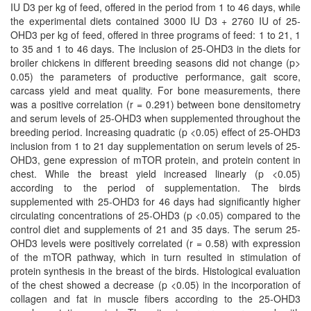
IU D3 per kg of feed, offered in the period from 1 to 46 days, while
the experimental diets contained 3000 IU D3 + 2760 IU of 25-
OHD3 per kg of feed, offered in three programs of feed: 1 to 21, 1
to 35 and 1 to 46 days. The inclusion of 25-OHD3 in the diets for
broiler chickens in different breeding seasons did not change (p>
0.05) the parameters of productive performance, gait score,
carcass yield and meat quality. For bone measurements, there
was a positive correlation (r = 0.291) between bone densitometry
and serum levels of 25-OHD3 when supplemented throughout the
breeding period. Increasing quadratic (p <0.05) effect of 25-OHD3
inclusion from 1 to 21 day supplementation on serum levels of 25-
OHD3, gene expression of mTOR protein, and protein content in
chest. While the breast yield increased linearly (p <0.05)
according to the period of supplementation. The birds
supplemented with 25-OHD3 for 46 days had significantly higher
circulating concentrations of 25-OHD3 (p <0.05) compared to the
control diet and supplements of 21 and 35 days. The serum 25-
OHD3 levels were positively correlated (r = 0.58) with expression
of the mTOR pathway, which in turn resulted in stimulation of
protein synthesis in the breast of the birds. Histological evaluation
of the chest showed a decrease (p <0.05) in the incorporation of
collagen and fat in muscle fibers according to the 25-OHD3