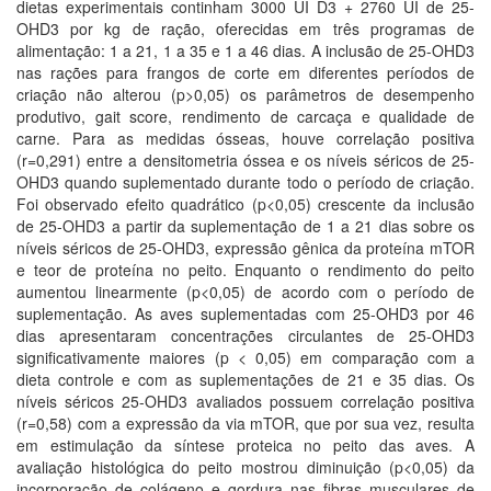
dietas experimentais continham 3000 UI D3 + 2760 UI de 25-
OHD3 por kg de ração, oferecidas em três programas de
alimentação: 1 a 21, 1 a 35 e 1 a 46 dias. A inclusão de 25-OHD3
nas rações para frangos de corte em diferentes períodos de
criação não alterou (p>0,05) os parâmetros de desempenho
produtivo, gait score, rendimento de carcaça e qualidade de
carne. Para as medidas ósseas, houve correlação positiva
(r=0,291) entre a densitometria óssea e os níveis séricos de 25-
OHD3 quando suplementado durante todo o período de criação.
Foi observado efeito quadrático (p<0,05) crescente da inclusão
de 25-OHD3 a partir da suplementação de 1 a 21 dias sobre os
níveis séricos de 25-OHD3, expressão gênica da proteína mTOR
e teor de proteína no peito. Enquanto o rendimento do peito
aumentou linearmente (p<0,05) de acordo com o período de
suplementação. As aves suplementadas com 25-OHD3 por 46
dias apresentaram concentrações circulantes de 25-OHD3
significativamente maiores (p < 0,05) em comparação com a
dieta controle e com as suplementações de 21 e 35 dias. Os
níveis séricos 25-OHD3 avaliados possuem correlação positiva
(r=0,58) com a expressão da via mTOR, que por sua vez, resulta
em estimulação da síntese proteica no peito das aves. A
avaliação histológica do peito mostrou diminuição (p<0,05) da
incorporação de colágeno e gordura nas fibras musculares de