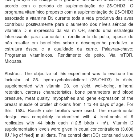
acordo com o período de suplementação de 25-OHD3. O
programa vitamínico proposto com a suplementação de 25-OHD3
associado a vitamina D3 durante toda a vida produtiva das aves
contribuiu positivamente para o aumento dos níveis séricos de
vitamina D e expressão da via mTOR, sendo uma estratégia
interessante para aumentar o rendimento de peito, apesar de
não resultar em benefícios sobre o desempenho produtivo, a
estrutura óssea e a qualidade da carne. Palavras-chave:
Programas vitamínicos. Rendimento de peito. Via mTOR.
Miopatia.
Abstract: The objective of this experiment was to evaluate the
inclusion of 25- hydroxycholecalciferol (25-OHD3) in diets,
supplemented with vitamin D3, on yield, well-being, mineral
retention, carcass characteristics, bone parameters and blood
pressure, meat quality, myopathies and gene expression of the
breast muscle of broiler chickens from 1 to 46 days of age. For
this, 1584 Ross® male broilers were used. The experimental
design was completely randomized with 4 treatments of 9
replicates with 44 birds each (12.5 birds / m²). Vitamin D
supplementation levels were given in equal concentrations (3,000
IU / kg of feed) in all diets. The control diet (DC) contained 3,000