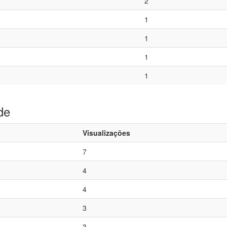
2
1
1
1
1
de
Visualizações
7
4
4
3
3