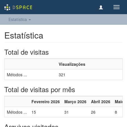
Toggl
navig
Estatística
Estatística
Total de visitas
Visualizações
Métodos ...
321
Total de visitas por mês
Fevereiro 2026
Março 2026
Abril 2026
Maio 
Métodos ...
15
31
26
8
Arquivos visitados