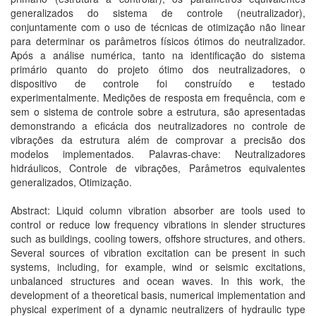
generalizados do sistema de controle (neutralizador),
conjuntamente com o uso de técnicas de otimização não linear
para determinar os parâmetros físicos ótimos do neutralizador.
Após a análise numérica, tanto na identificação do sistema
primário quanto do projeto ótimo dos neutralizadores, o
dispositivo de controle foi construído e testado
experimentalmente. Medições de resposta em frequência, com e
sem o sistema de controle sobre a estrutura, são apresentadas
demonstrando a eficácia dos neutralizadores no controle de
vibrações da estrutura além de comprovar a precisão dos
modelos implementados. Palavras-chave: Neutralizadores
hidráulicos, Controle de vibrações, Parâmetros equivalentes
generalizados, Otimização.
Abstract: Liquid column vibration absorber are tools used to
control or reduce low frequency vibrations in slender structures
such as buildings, cooling towers, offshore structures, and others.
Several sources of vibration excitation can be present in such
systems, including, for example, wind or seismic excitations,
unbalanced structures and ocean waves. In this work, the
development of a theoretical basis, numerical implementation and
physical experiment of a dynamic neutralizers of hydraulic type