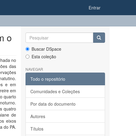
Entrar
m o
Buscar DSpace
Esta coleção
lhada no
ções das
NAVEGAR
ervações
atutino.
Todo o repositório
ões e em
Freire em
Comunidades e Coleções
No quarto
noturno.
Por data do documento
s quatro
aiane de
Autores
os eixos
ta do PA.
Títulos