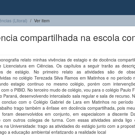
ências (Litoral)
Ver item
cência compartilhada na escola co
onografia relato minhas vivências de estagio e de docência comparti
e Licenciatura em Ciências. Os capítulos a seguir trarão as descri
des de estágio. No primeiro relato as atividades são de obs
lvidas no colégio Terezada Silva Ramos em Matinhos e no período m
ndo estagio continuo no mesmo colégio, porém com intervenç
 com o PIBID. No terceiro mudo de colégio, vou para o colégio Paulo 
o Paraná, desenvolvendo intercalado sala regular e sala de recurso. 
o concluo com o Colégio Gabriel de Lara em Matinhos no período 
rabalho trago também a ênfase em docência compartilhada, pois meu
s foram desenvolvidos em conjunto, em especialcom a discente D
 com outros colegas de turma. Com essas atividades ainda ligo 
s na Universidade: trago as atividades do estágio junto com a propos
ago a educação ambiental enfatizando a realidade local