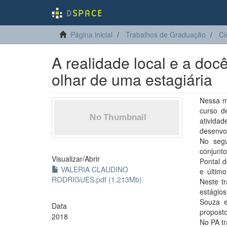
Página inicial
Trabalhos de Graduação
Ci
A realidade local e a do
olhar de uma estagiária
Nessa m
curso d
ativida
desenvo
No segu
conjunto
Visualizar/
Abrir
Pontal d
VALERIA CLAUDINO
e últim
RODRIGUES.pdf (1.213Mb)
Neste t
estágio
Souza e
Data
proposto
2018
No PA tr