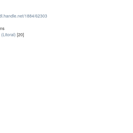
hdl.handle.net/1884/62303
ons
(Litoral)
[20]