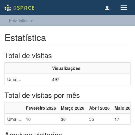
Toggl
navig
Estatística
Estatística
Total de visitas
Visualizações
Uma ...
497
Total de visitas por mês
Fevereiro 2026
Março 2026
Abril 2026
Maio 202
Uma ...
10
36
55
17
Arquivos visitados