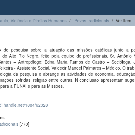
ia, Violência e Direitos Humanos
Povos tradicionais
Ver item
io de pesquisa sobre a atuação das missões católicas junto a p
 do Alto Rio Negro, feito pela equipe de profissionais, Sr. Antônio
antos – Antropólogo; Edna Maria Ramos de Castro – Socióloga, 
eixeira - Assistente Social, Valdecir Manoel Palmares – Médico. O trab
ologia da pesquisa e abrange as atividades de economia, educação
mações sofridas, religião entre outras. N conclusão apresentam suge
 para a FUNAI e para as Missões.
hdl.handle.net/1884/62028
ons
adicionais
[770]