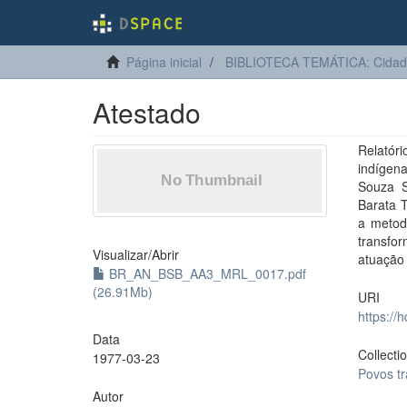
Página inicial
BIBLIOTECA TEMÁTICA: Cidadan
Atestado
Relatór
indígena
Souza S
Barata T
a metod
transfor
Visualizar/
Abrir
atuação
BR_AN_BSB_AA3_MRL_0017.pdf
(26.91Mb)
URI
https://
Data
Collecti
1977-03-23
Povos tr
Autor