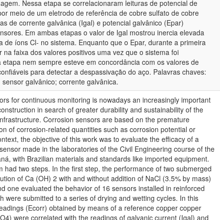
agem. Nessa etapa se correlacionaram leituras de potencial de
por meio de um eletrodo de referência de cobre sulfato de cobre
s de corrente galvânica (Igal) e potencial galvânico (Epar)
ensores. Em ambas etapas o valor de Igal mostrou inercia elevada
ça de íons Cl- no sistema. Enquanto que o Epar, durante a primeira
na faixa dos valores positivos uma vez que o sistema foi
 etapa nem sempre esteve em concordância com os valores de
onfiáveis para detectar a despassivação do aço. Palavras chaves:
sensor galvânico; corrente galvânica.
ors for continuous monitoring is nowadays an increasingly important
l construction in search of greater durability and sustainability of the
c infrastructure. Corrosion sensors are based on the premature
tion of corrosion-related quantities such as corrosion potential or
ontext, the objective of this work was to evaluate the efficacy of a
 sensor made in the laboratories of the Civil Engineering course of the
aná, with Brazilian materials and standards like imported equipment.
 had two steps. In the first step, the performance of two submerged
lution of Ca (OH) 2 with and without addition of NaCl (3.5% by mass)
 one evaluated the behavior of 16 sensors installed in reinforced
 were submitted to a series of drying and wetting cycles. In this
 readings (Ecorr) obtained by means of a reference copper copper
O4) were correlated with the readings of galvanic current (Igal) and