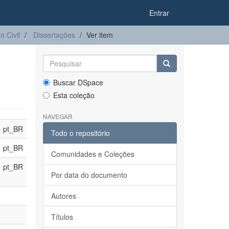
Entrar
 Civil
Dissertações
Ver item
Buscar DSpace
Esta coleção
NAVEGAR
pt_BR
Todo o repositório
pt_BR
Comunidades e Coleções
pt_BR
Por data do documento
Autores
Títulos