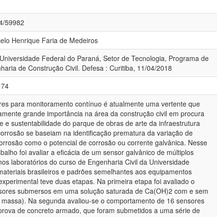
84/59982
celo Henrique Faria de Medeiros
 Universidade Federal do Paraná, Setor de Tecnologia, Programa de
ria de Construção Civil. Defesa : Curitiba, 11/04/2018
174
es para monitoramento contínuo é atualmente uma vertente que
mente grande importância na área da construção civil em procura
 e sustentabilidade do parque de obras de arte da infraestrutura
corrosão se baseiam na identificação prematura da variação de
orrosão como o potencial de corrosão ou corrente galvânica. Nesse
abalho foi avaliar a eficácia de um sensor galvânico de múltiplos
os laboratórios do curso de Engenharia Civil da Universidade
ateriais brasileiros e padrões semelhantes aos equipamentos
xperimental teve duas etapas. Na primeira etapa foi avaliado o
sores submersos em uma solução saturada de Ca(OH)2 com e sem
 massa). Na segunda avaliou-se o comportamento de 16 sensores
prova de concreto armado, que foram submetidos a uma série de