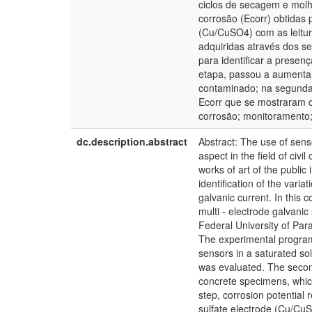
ciclos de secagem e molh
corrosão (Ecorr) obtidas 
(Cu/CuSO4) com as leitura
adquiridas através dos s
para identificar a presen
etapa, passou a aumentar 
contaminado; na segunda
Ecorr que se mostraram c
corrosão; monitoramento; 
dc.description.abstract
Abstract: The use of sens
aspect in the field of civi
works of art of the publi
identification of the varia
galvanic current. In this c
multi - electrode galvanic
Federal University of Par
The experimental program
sensors in a saturated so
was evaluated. The second
concrete specimens, which
step, corrosion potential
sulfate electrode (Cu/CuS