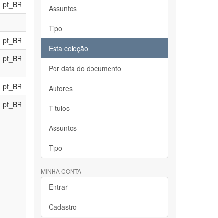
pt_BR
Assuntos
Tipo
pt_BR
Esta coleção
pt_BR
Por data do documento
pt_BR
Autores
pt_BR
Títulos
Assuntos
Tipo
MINHA CONTA
Entrar
Cadastro