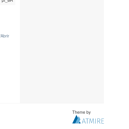
pt_BR
/
Abrir
Theme by