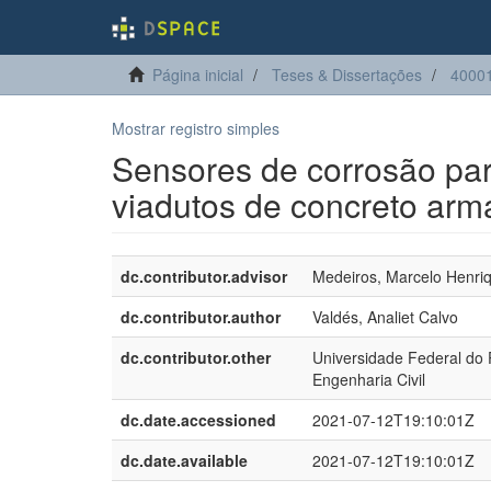
Página inicial
Teses & Dissertações
40001
Mostrar registro simples
Sensores de corrosão pa
viadutos de concreto ar
dc.contributor.advisor
Medeiros, Marcelo Henriq
dc.contributor.author
Valdés, Analiet Calvo
dc.contributor.other
Universidade Federal do
Engenharia Civil
dc.date.accessioned
2021-07-12T19:10:01Z
dc.date.available
2021-07-12T19:10:01Z