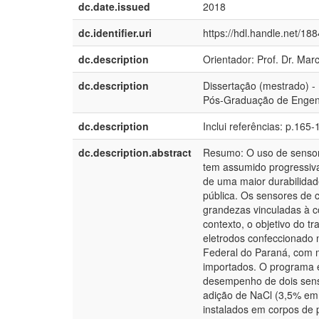
dc.date.issued
2018
dc.identifier.uri
https://hdl.handle.net/18
dc.description
Orientador: Prof. Dr. Mar
dc.description
Dissertação (mestrado) -
Pós-Graduação de Engenha
dc.description
Inclui referências: p.165-
dc.description.abstract
Resumo: O uso de sensor
tem assumido progressiva
de uma maior durabilidade
pública. Os sensores de 
grandezas vinculadas à c
contexto, o objetivo do tr
eletrodos confeccionado n
Federal do Paraná, com m
importados. O programa e
desempenho de dois sen
adição de NaCl (3,5% em
instalados em corpos de 