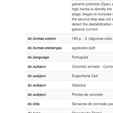
galvanic potential (Epar)
high inertia to identify th
stage, began to increase 
the second step was not a
detect the destabilization
galvanic current.
dc.format.extent
185 p. : il. (algumas color.
dc.format.mimetype
application/pdf
dc.language
Português
dc.subject
Concreto armado - Corro
dc.subject
Engenharia Civil
dc.subject
Viadutos
dc.subject
Pontes de concreto
dc.title
Sensores de corrosão pa