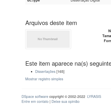
dc.type
Dissertação Digital
Arquivos deste item
N
Tama
For
Este item aparece na(s) seguinte
Dissertações
[165]
Mostrar registro simples
DSpace software
copyright © 2002-2022
LYRASIS
Entre em contato
|
Deixe sua opinião