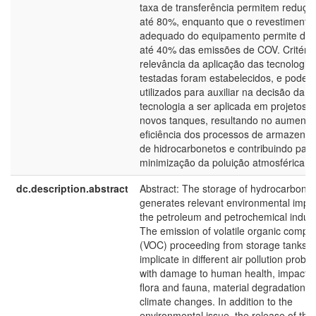
taxa de transferência permitem reduçõ
até 80%, enquanto que o revestimento
adequado do equipamento permite dimi
até 40% das emissões de COV. Critério
relevância da aplicação das tecnologia
testadas foram estabelecidos, e podem
utilizados para auxiliar na decisão da 
tecnologia a ser aplicada em projetos 
novos tanques, resultando no aumento
eficiência dos processos de armazena
de hidrocarbonetos e contribuindo para
minimização da poluição atmosférica.
dc.description.abstract
Abstract: The storage of hydrocarbons
generates relevant environmental impac
the petroleum and petrochemical indust
The emission of volatile organic comp
(VOC) proceeding from storage tanks 
implicate in different air pollution probl
with damage to human health, impacts
flora and fauna, material degradation 
climate changes. In addition to the
environmental issue, the release of the