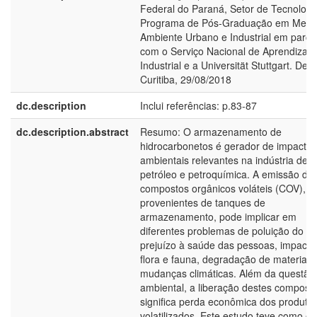
Federal do Paraná, Setor de Tecnologi
Programa de Pós-Graduação em Meio
Ambiente Urbano e Industrial em parce
com o Serviço Nacional de Aprendiza
Industrial e a Universität Stuttgart. Defe
Curitiba, 29/08/2018
dc.description
Inclui referências: p.83-87
dc.description.abstract
Resumo: O armazenamento de
hidrocarbonetos é gerador de impactos
ambientais relevantes na indústria de
petróleo e petroquímica. A emissão de
compostos orgânicos voláteis (COV),
provenientes de tanques de
armazenamento, pode implicar em
diferentes problemas de poluição do ar
prejuízo à saúde das pessoas, impacto
flora e fauna, degradação de materiais
mudanças climáticas. Além da questão
ambiental, a liberação destes compost
significa perda econômica dos produto
volatilizados. Este estudo teve como ob