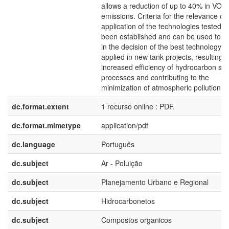
allows a reduction of up to 40% in VOC
emissions. Criteria for the relevance of 
application of the technologies tested 
been established and can be used to as
in the decision of the best technology t
applied in new tank projects, resulting i
increased efficiency of hydrocarbon st
processes and contributing to the
minimization of atmospheric pollution.
dc.format.extent
1 recurso online : PDF.
dc.format.mimetype
application/pdf
dc.language
Português
dc.subject
Ar - Poluição
dc.subject
Planejamento Urbano e Regional
dc.subject
Hidrocarbonetos
dc.subject
Compostos organicos