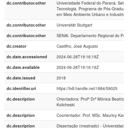
dc.contributor.other
Universidade Federal do Paraná. Setor
Tecnologia. Programa de Pós-Graduaç
em Meio Ambiente Urbano e Industrial
dc.contributor.other
Universität Stuttgart
dc.contributor.other
SENAI. Departamento Regional do Par
dc.creator
Castilho, José Augusto
dc.date.accessioned
2024-06-28T19:16:19Z
dc.date.available
2024-06-28T19:16:19Z
dc.date.issued
2018
dc.identifier.uri
https://hdl.handle.net/1884/59025
dc.description
Orientadora: Profª Drª Mônica Beatriz
Kolicheski
dc.description
Coorientador: Prof. MSc. Mauricy Kaw
dc.description
Dissertação (mestrado) - Universidade