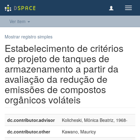
Toggl
navig
Ver item
Mostrar registro simples
Estabelecimento de critérios
de projeto de tanques de
armazenamento a partir da
avaliação da redução de
emissões de compostos
orgânicos voláteis
dc.contributor.advisor
Kolicheski, Mônica Beatriz, 1968-
dc.contributor.other
Kawano, Mauricy