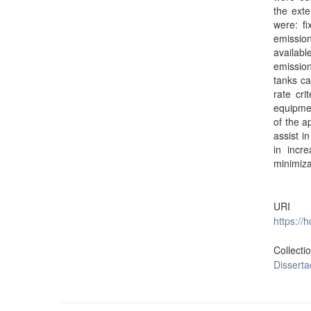
the exte
were: fi
emissio
availabl
emission
tanks ca
rate cri
equipmen
of the a
assist i
in incr
minimiza
URI
https://
Collecti
Dissert