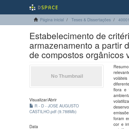
Página inicial
Teses & Dissertações
40001
Estabelecimento de critér
armazenamento a partir 
de compostos orgânicos v
Resumo:
relevant
volátei
diferent
flora e
ambient
Visualizar/
Abrir
volatili
R - D - JOSE AUGUSTO
desenvo
CASTILHO.pdf (9.788Mb)
emissõe
foram e
cor e in
Data