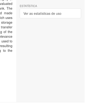
evaluated
ESTATÍSTICA
tank. The
and made
Ver as estatísticas de uso
hich uses
f storage
 transfer
ng of the
relevance
e used to
resulting
g to the