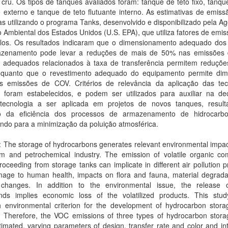
 cru. Os tipos de tanques avaliados foram: tanque de teto fixo, tanqu
e externo e tanque de teto flutuante interno. As estimativas de emis
as utilizando o programa Tanks, desenvolvido e disponibilizado pela A
 Ambiental dos Estados Unidos (U.S. EPA), que utiliza fatores de emi
ulos. Os resultados indicaram que o dimensionamento adequado dos
zenamento pode levar a reduções de mais de 50% nas emissões
os adequados relacionados à taxa de transferência permitem reduçõe
quanto que o revestimento adequado do equipamento permite dimi
 emissões de COV. Critérios de relevância da aplicação das tec
s foram estabelecidos, e podem ser utilizados para auxiliar na de
tecnologia a ser aplicada em projetos de novos tanques, resul
 da eficiência dos processos de armazenamento de hidrocarb
indo para a minimização da poluição atmosférica.
: The storage of hydrocarbons generates relevant environmental impac
um and petrochemical industry. The emission of volatile organic c
oceeding from storage tanks can implicate in different air pollution 
mage to human health, impacts on flora and fauna, material degrada
 changes. In addition to the environmental issue, the release 
ds implies economic loss of the volatilized products. This stu
sh environmental criterion for the development of hydrocarbon stora
s. Therefore, the VOC emissions of three types of hydrocarbon stora
imated, varying parameters of design, transfer rate and color and int