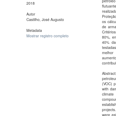
petróleo
2018
flutuant
realizad
Autor
Proteção
Castilho, José Augusto
os cálc
de arma
Metadata
Critéri
Mostrar registro completo
80%, en
40% das
testada
melhor 
aumento
contribu
Abstract
petrole
(VOC) pr
with da
climate
compoun
establi
project
were est