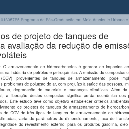
016057P5 Programa de Pós-Graduação em Meio Ambiente Urbano e I
ios de projeto de tanques de
da avaliação da redução de emiss
oláteis
 O armazenamento de hidrocarbonetos é gerador de impactos am
es na indústria de petróleo e petroquímica. A emissão de compostos 
s (COV), provenientes de tanques de armazenamento, pode imp
es problemas de poluição do ar, com prejuízo à saúde das pessoas, i
 fauna, degradação de materiais e mudanças climáticas. Além da
al, a liberação destes compostos significa perda econômica dos 
zados. Este estudo teve como objetivo estabelecer critérios ambienta
lvimento de projetos de tanques de armazenamento de hidrocarbon
s de COV de três tipos de tanques de armazenamento de hidroca
stimadas, variando parâmetros de dimensionamento, taxa de transfe
tegridade do revestimento externo, para os produtos gasolina, óleo 