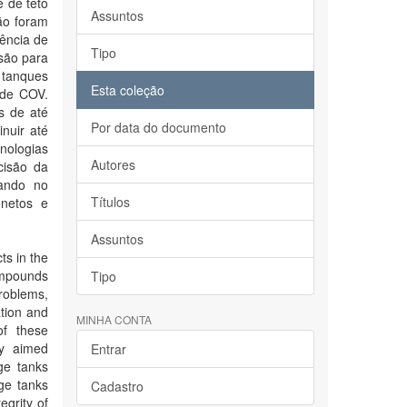
e de teto
Assuntos
são foram
gência de
Tipo
ssão para
 tanques
Esta coleção
 de COV.
s de até
Por data do documento
nuir até
nologias
Autores
cisão da
tando no
Títulos
onetos e
Assuntos
ts in the
ompounds
Tipo
problems,
tion and
MINHA CONTA
of these
dy aimed
Entrar
ge tanks
ge tanks
Cadastro
egrity of