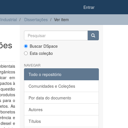
Entrar
ndustrial
Dissertações
Ver item
ões
Buscar DSpace
Esta coleção
NAVEGAR
bientais
orgânicos
Todo o repositório
licar em
mpactos à
Comunidades e Coleções
 questão
produtos
Por data do documento
is para o
etos. As
Autores
rbonetos
rência e
Títulos
diesel e