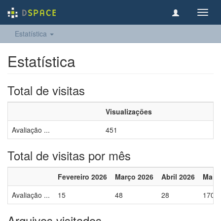
Toggl
navig
Estatística
Estatística
Total de visitas
Visualizações
Avaliação ...
451
Total de visitas por mês
Fevereiro 2026
Março 2026
Abril 2026
Maio
Avaliação ...
15
48
28
170
Arquivos visitados